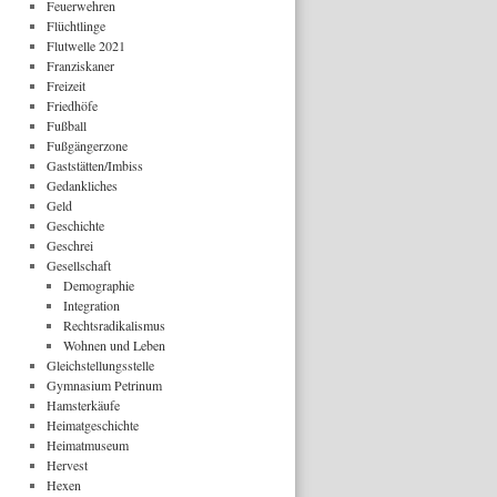
Feuerwehren
Flüchtlinge
Flutwelle 2021
Franziskaner
Freizeit
Friedhöfe
Fußball
Fußgängerzone
Gaststätten/Imbiss
Gedankliches
Geld
Geschichte
Geschrei
Gesellschaft
Demographie
Integration
Rechtsradikalismus
Wohnen und Leben
Gleichstellungsstelle
Gymnasium Petrinum
Hamsterkäufe
Heimatgeschichte
Heimatmuseum
Hervest
Hexen