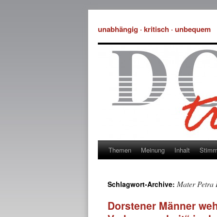
unabhängig · kritisch · unbequem
Themen
Meinung
Inhalt
Stim
Mater Petra
Schlagwort-Archive:
Dorstener Männer weh