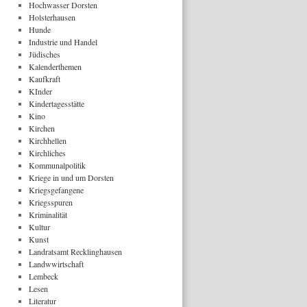
Hochwasser Dorsten
Holsterhausen
Hunde
Industrie und Handel
Jüdisches
Kalenderthemen
Kaufkraft
KInder
Kindertagesstätte
Kino
Kirchen
Kirchhellen
Kirchliches
Kommunalpolitik
Kriege in und um Dorsten
Kriegsgefangene
Kriegsspuren
Kriminalität
Kultur
Kunst
Landratsamt Recklinghausen
Landwwirtschaft
Lembeck
Lesen
Literatur