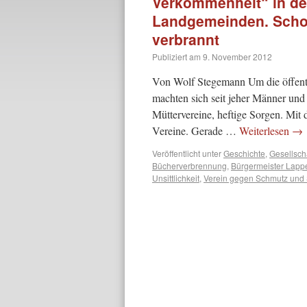
Verkommenheit“ in der
Landgemeinden. Scho
verbrannt
Publiziert am
9. November 2012
Von Wolf Stegemann Um die öffentli
machten sich seit jeher Männer und
Müttervereine, heftige Sorgen. Mit
Vereine. Gerade …
Weiterlesen
→
Veröffentlicht unter
Geschichte
,
Gesellsch
Bücherverbrennung
,
Bürgermeister Lapp
Unsittlichkeit
,
Verein gegen Schmutz und