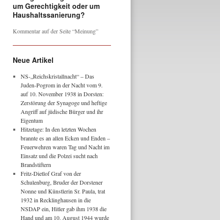
um Gerechtigkeit oder um
Haushaltssanierung?
Kommentar auf der Seite “Meinung”
Neue Artikel
NS-„Reichskristallnacht“ – Das
Juden-Pogrom in der Nacht vom 9.
auf 10. November 1938 in Dorsten:
Zerstörung der Synagoge und heftige
Angriff auf jüdische Bürger und ihr
Eigentum
Hitzetage: In den letzten Wochen
brannte es an allen Ecken und Enden –
Feuerwehren waren Tag und Nacht im
Einsatz und die Polzei sucht nach
Brandstiftern
Fritz-Dietlof Graf von der
Schulenburg, Bruder der Dorstener
Nonne und Künstlerin Sr. Paula, trat
1932 in Recklinghausen in die
NSDAP ein, Hitler gab ihm 1938 die
Hand und am 10. August 1944 wurde