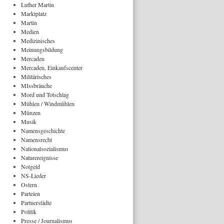
Luther Martin
Marktplatz
Martin
Medien
Medizinisches
Meinungsbildung
Mercaden
Mercaden, Einkaufscenter
Militärisches
MIssbräuche
Mord und Totschlag
Mühlen / Windmühlen
Münzen
Musik
Namensgeschichte
Namensrecht
Nationalsozialismus
Naturereignisse
Notgeld
NS-Lieder
Ostern
Parteien
Partnerstädte
Politik
Presse / Journalismus