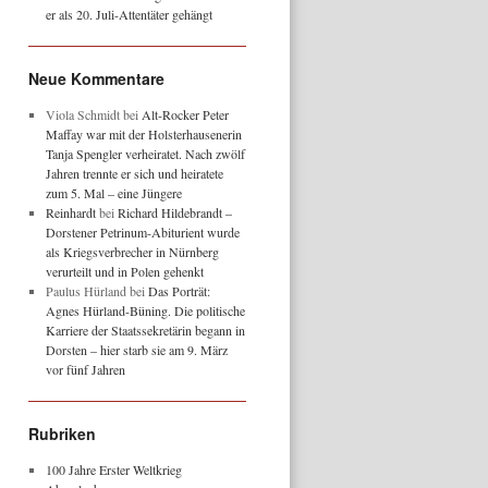
er als 20. Juli-Attentäter gehängt
Neue Kommentare
Viola Schmidt
bei
Alt-Rocker Peter
Maffay war mit der Holsterhausenerin
Tanja Spengler verheiratet. Nach zwölf
Jahren trennte er sich und heiratete
zum 5. Mal – eine Jüngere
Reinhardt
bei
Richard Hildebrandt –
Dorstener Petrinum-Abiturient wurde
als Kriegsverbrecher in Nürnberg
verurteilt und in Polen gehenkt
Paulus Hürland
bei
Das Porträt:
Agnes Hürland-Büning. Die politische
Karriere der Staatssekretärin begann in
Dorsten – hier starb sie am 9. März
vor fünf Jahren
Rubriken
100 Jahre Erster Weltkrieg