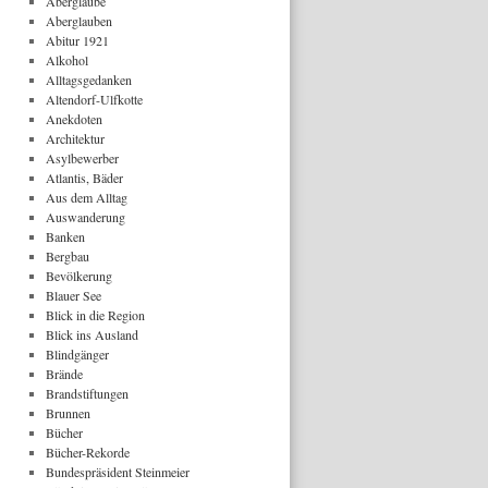
Aberglaube
Aberglauben
Abitur 1921
Alkohol
Alltagsgedanken
Altendorf-Ulfkotte
Anekdoten
Architektur
Asylbewerber
Atlantis, Bäder
Aus dem Alltag
Auswanderung
Banken
Bergbau
Bevölkerung
Blauer See
Blick in die Region
Blick ins Ausland
Blindgänger
Brände
Brandstiftungen
Brunnen
Bücher
Bücher-Rekorde
Bundespräsident Steinmeier