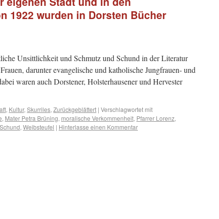
 eigenen Stadt und in den
n 1922 wurden in Dorsten Bücher
che Unsittlichkeit und Schmutz und Schund in der Literatur
 Frauen, darunter evangelische und katholische Jungfrauen- und
 dabei waren auch Dorstener, Holsterhausener und Hervester
aft
,
Kultur
,
Skurriles
,
Zurückgeblättert
|
Verschlagwortet mit
e
,
Mater Petra Brüning
,
moralische Verkommenheit
,
Pfarrer Lorenz
,
 Schund
,
Weibsteufel
|
Hinterlasse einen Kommentar