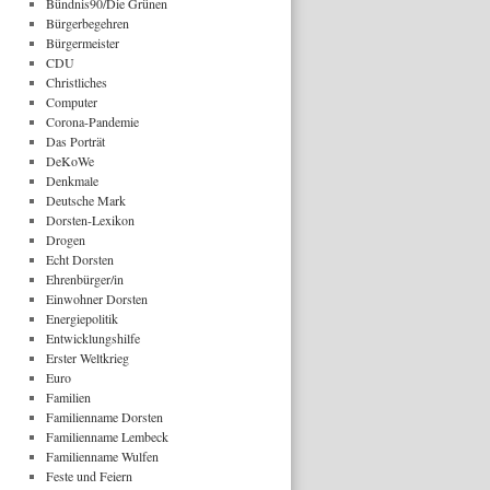
Bündnis90/Die Grünen
Bürgerbegehren
Bürgermeister
CDU
Christliches
Computer
Corona-Pandemie
Das Porträt
DeKoWe
Denkmale
Deutsche Mark
Dorsten-Lexikon
Drogen
Echt Dorsten
Ehrenbürger/in
Einwohner Dorsten
Energiepolitik
Entwicklungshilfe
Erster Weltkrieg
Euro
Familien
Familienname Dorsten
Familienname Lembeck
Familienname Wulfen
Feste und Feiern