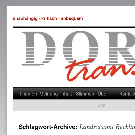
unabhängig · kritisch · unbequem
Themen
Meinung
Inhalt
Stimmen
Über
Kontak
uns
Landratsamt Reckli
Schlagwort-Archive: