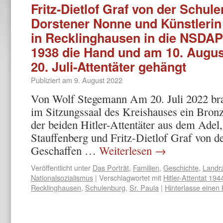
Fritz-Dietlof Graf von der Schul
Dorstener Nonne und Künstlerin S
in Recklinghausen in die NSDAP 
1938 die Hand und am 10. Augus
20. Juli-Attentäter gehängt
Publiziert am
9. August 2022
Von Wolf Stegemann Am 20. Juli 2022 br
im Sitzungssaal des Kreishauses ein Bronz
der beiden Hitler-Attentäter aus dem Adel
Stauffenberg und Fritz-Dietlof Graf von d
Geschaffen …
Weiterlesen
→
Veröffentlicht unter
Das Porträt
,
Familien
,
Geschichte
,
Landr
Nationalsozialismus
|
Verschlagwortet mit
Hitler-Attentat 194
Recklinghausen
,
Schulenburg
,
Sr. Paula
|
Hinterlasse eine