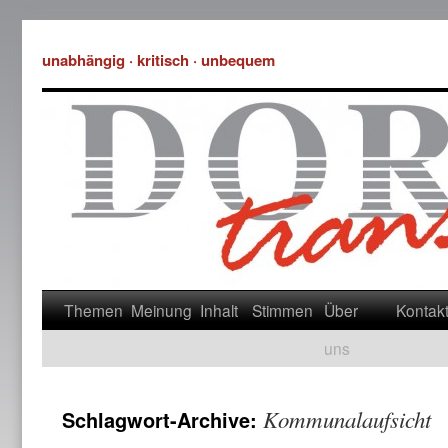
unabhängig · kritisch · unbequem
Themen
Meinung
Inhalt
Stimmen
Über
Kontak
uns
Kommunalaufsicht
Schlagwort-Archive: