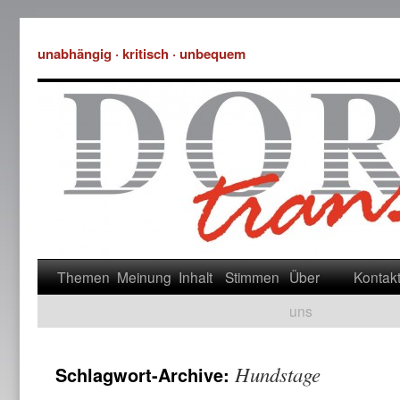
unabhängig · kritisch · unbequem
Themen
Meinung
Inhalt
Stimmen
Über
Kontak
uns
Hundstage
Schlagwort-Archive: