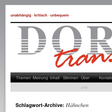
unabhängig · kritisch · unbequem
Themen
Meinung
Inhalt
Stimmen
Über
Kontak
uns
Hähnchen
Schlagwort-Archive: