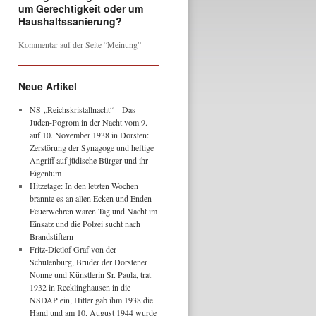
um Gerechtigkeit oder um
Haushaltssanierung?
Kommentar auf der Seite “Meinung”
Neue Artikel
NS-„Reichskristallnacht“ – Das
Juden-Pogrom in der Nacht vom 9.
auf 10. November 1938 in Dorsten:
Zerstörung der Synagoge und heftige
Angriff auf jüdische Bürger und ihr
Eigentum
Hitzetage: In den letzten Wochen
brannte es an allen Ecken und Enden –
Feuerwehren waren Tag und Nacht im
Einsatz und die Polzei sucht nach
Brandstiftern
Fritz-Dietlof Graf von der
Schulenburg, Bruder der Dorstener
Nonne und Künstlerin Sr. Paula, trat
1932 in Recklinghausen in die
NSDAP ein, Hitler gab ihm 1938 die
Hand und am 10. August 1944 wurde