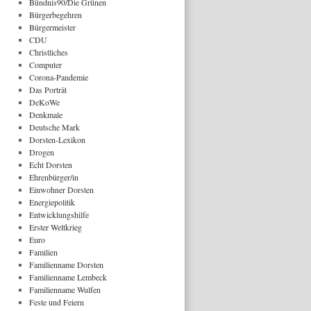
Bündnis90/Die Grünen
Bürgerbegehren
Bürgermeister
CDU
Christliches
Computer
Corona-Pandemie
Das Porträt
DeKoWe
Denkmale
Deutsche Mark
Dorsten-Lexikon
Drogen
Echt Dorsten
Ehrenbürger/in
Einwohner Dorsten
Energiepolitik
Entwicklungshilfe
Erster Weltkrieg
Euro
Familien
Familienname Dorsten
Familienname Lembeck
Familienname Wulfen
Feste und Feiern