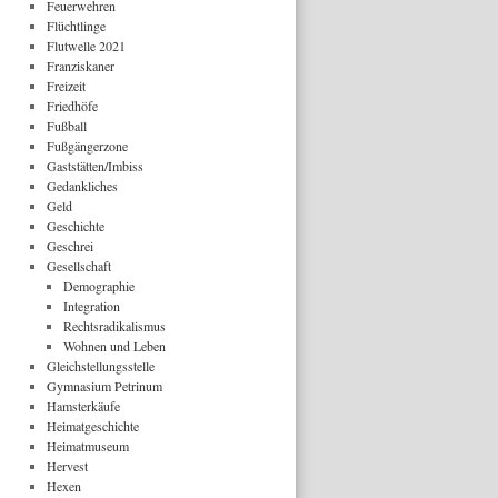
Feuerwehren
Flüchtlinge
Flutwelle 2021
Franziskaner
Freizeit
Friedhöfe
Fußball
Fußgängerzone
Gaststätten/Imbiss
Gedankliches
Geld
Geschichte
Geschrei
Gesellschaft
Demographie
Integration
Rechtsradikalismus
Wohnen und Leben
Gleichstellungsstelle
Gymnasium Petrinum
Hamsterkäufe
Heimatgeschichte
Heimatmuseum
Hervest
Hexen