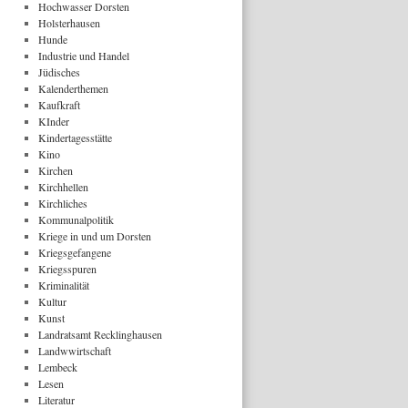
Hochwasser Dorsten
Holsterhausen
Hunde
Industrie und Handel
Jüdisches
Kalenderthemen
Kaufkraft
KInder
Kindertagesstätte
Kino
Kirchen
Kirchhellen
Kirchliches
Kommunalpolitik
Kriege in und um Dorsten
Kriegsgefangene
Kriegsspuren
Kriminalität
Kultur
Kunst
Landratsamt Recklinghausen
Landwwirtschaft
Lembeck
Lesen
Literatur