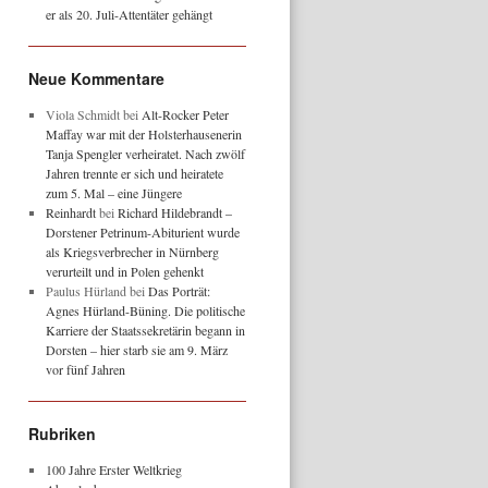
er als 20. Juli-Attentäter gehängt
Neue Kommentare
Viola Schmidt
bei
Alt-Rocker Peter
Maffay war mit der Holsterhausenerin
Tanja Spengler verheiratet. Nach zwölf
Jahren trennte er sich und heiratete
zum 5. Mal – eine Jüngere
Reinhardt
bei
Richard Hildebrandt –
Dorstener Petrinum-Abiturient wurde
als Kriegsverbrecher in Nürnberg
verurteilt und in Polen gehenkt
Paulus Hürland
bei
Das Porträt:
Agnes Hürland-Büning. Die politische
Karriere der Staatssekretärin begann in
Dorsten – hier starb sie am 9. März
vor fünf Jahren
Rubriken
100 Jahre Erster Weltkrieg