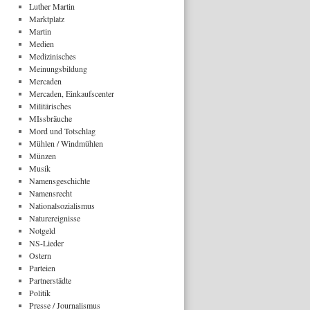
Luther Martin
Marktplatz
Martin
Medien
Medizinisches
Meinungsbildung
Mercaden
Mercaden, Einkaufscenter
Militärisches
MIssbräuche
Mord und Totschlag
Mühlen / Windmühlen
Münzen
Musik
Namensgeschichte
Namensrecht
Nationalsozialismus
Naturereignisse
Notgeld
NS-Lieder
Ostern
Parteien
Partnerstädte
Politik
Presse / Journalismus