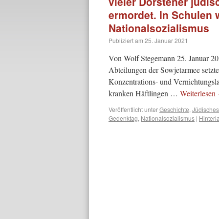
vieler Dorstener jüdi
ermordet. In Schulen 
Nationalsozialismus
Publiziert am
25. Januar 2021
Von Wolf Stegemann 25. Januar 20
Abteilungen der Sowjetarmee setzt
Konzentrations- und Vernichtungsl
kranken Häftlingen …
Weiterlesen
Veröffentlicht unter
Geschichte
,
Jüdisches
Gedenktag
,
Nationalsozialismus
|
Hinter