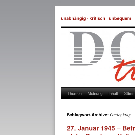
unabhängig · kritisch · unbequem
Themen
Meinung
Inhalt
Stim
Gedenktag
Schlagwort-Archive:
27. Januar 1945 – Bef