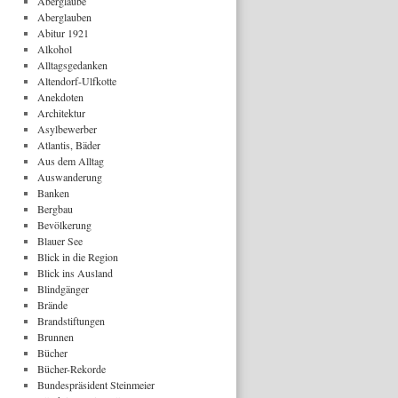
Aberglaube
Aberglauben
Abitur 1921
Alkohol
Alltagsgedanken
Altendorf-Ulfkotte
Anekdoten
Architektur
Asylbewerber
Atlantis, Bäder
Aus dem Alltag
Auswanderung
Banken
Bergbau
Bevölkerung
Blauer See
Blick in die Region
Blick ins Ausland
Blindgänger
Brände
Brandstiftungen
Brunnen
Bücher
Bücher-Rekorde
Bundespräsident Steinmeier