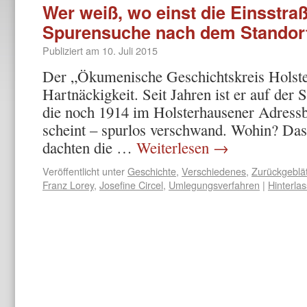
Wer weiß, wo einst die Einsstra
Spurensuche nach dem Standort 
Publiziert am
10. Juli 2015
Der „Ökumenische Geschichtskreis Holste
Hartnäckigkeit. Seit Jahren ist er auf der 
die noch 1914 im Holsterhausener Adressb
scheint – spurlos verschwand. Wohin? Das 
dachten die …
Weiterlesen
→
Veröffentlicht unter
Geschichte
,
Verschiedenes
,
Zurückgeblät
Franz Lorey
,
Josefine Circel
,
Umlegungsverfahren
|
Hinterla