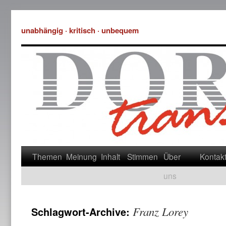
unabhängig · kritisch · unbequem
Themen
Meinung
Inhalt
Stimmen
Über
Kontak
uns
Franz Lorey
Schlagwort-Archive: