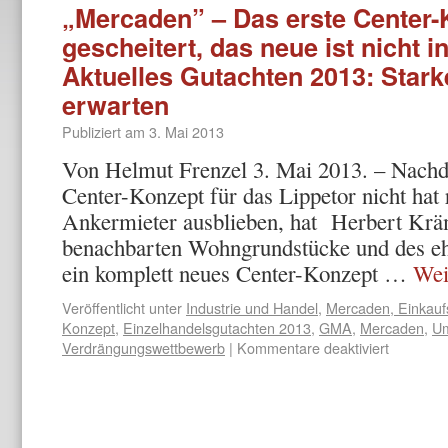
„Mercaden” – Das erste Center-K
gescheitert, das neue ist nicht i
Aktuelles Gutachten 2013: Star
erwarten
Publiziert am
3. Mai 2013
Von Helmut Frenzel 3. Mai 2013. – Nachd
Center-Konzept für das Lippetor nicht hat r
Ankermieter ausblieben, hat Herbert Krä
benachbarten Wohngrundstücke und des e
ein komplett neues Center-Konzept …
Wei
Veröffentlicht unter
Industrie und Handel
,
Mercaden, Einkauf
Konzept
,
Einzelhandelsgutachten 2013
,
GMA
,
Mercaden
,
Um
Verdrängungswettbewerb
|
Kommentare deaktiviert