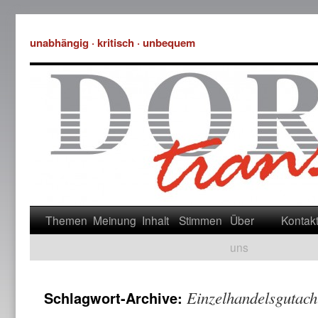
unabhängig · kritisch · unbequem
Themen
Meinung
Inhalt
Stimmen
Über
Kontak
uns
Einzelhandelsgutach
Schlagwort-Archive: