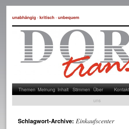
unabhängig · kritisch · unbequem
Themen
Meinung
Inhalt
Stimmen
Über
Kontak
uns
Einkaufscenter
Schlagwort-Archive: