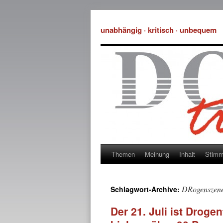
unabhängig · kritisch · unbequem
Themen
Meinung
Inhalt
Stim
DRogenszen
Schlagwort-Archive:
Der 21. Juli ist Drog