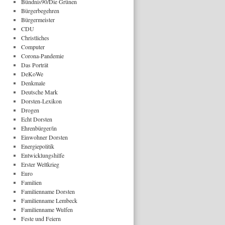
Bündnis90/Die Grünen
Bürgerbegehren
Bürgermeister
CDU
Christliches
Computer
Corona-Pandemie
Das Porträt
DeKoWe
Denkmale
Deutsche Mark
Dorsten-Lexikon
Drogen
Echt Dorsten
Ehrenbürger/in
Einwohner Dorsten
Energiepolitik
Entwicklungshilfe
Erster Weltkrieg
Euro
Familien
Familienname Dorsten
Familienname Lembeck
Familienname Wulfen
Feste und Feiern