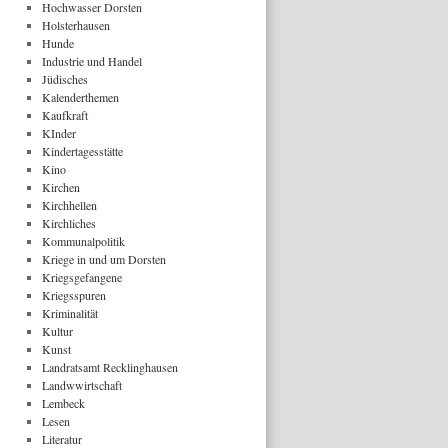
Hochwasser Dorsten
Holsterhausen
Hunde
Industrie und Handel
Jüdisches
Kalenderthemen
Kaufkraft
KInder
Kindertagesstätte
Kino
Kirchen
Kirchhellen
Kirchliches
Kommunalpolitik
Kriege in und um Dorsten
Kriegsgefangene
Kriegsspuren
Kriminalität
Kultur
Kunst
Landratsamt Recklinghausen
Landwwirtschaft
Lembeck
Lesen
Literatur