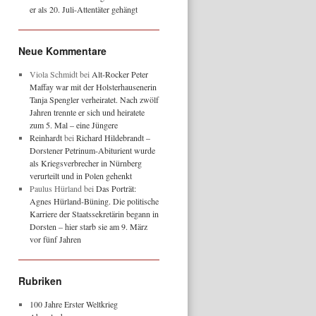
er als 20. Juli-Attentäter gehängt
Neue Kommentare
Viola Schmidt
bei
Alt-Rocker Peter
Maffay war mit der Holsterhausenerin
Tanja Spengler verheiratet. Nach zwölf
Jahren trennte er sich und heiratete
zum 5. Mal – eine Jüngere
Reinhardt
bei
Richard Hildebrandt –
Dorstener Petrinum-Abiturient wurde
als Kriegsverbrecher in Nürnberg
verurteilt und in Polen gehenkt
Paulus Hürland
bei
Das Porträt:
Agnes Hürland-Büning. Die politische
Karriere der Staatssekretärin begann in
Dorsten – hier starb sie am 9. März
vor fünf Jahren
Rubriken
100 Jahre Erster Weltkrieg