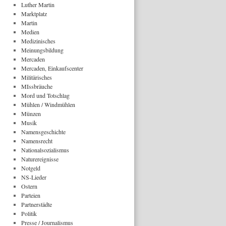
Luther Martin
Marktplatz
Martin
Medien
Medizinisches
Meinungsbildung
Mercaden
Mercaden, Einkaufscenter
Militärisches
MIssbräuche
Mord und Totschlag
Mühlen / Windmühlen
Münzen
Musik
Namensgeschichte
Namensrecht
Nationalsozialismus
Naturereignisse
Notgeld
NS-Lieder
Ostern
Parteien
Partnerstädte
Politik
Presse / Journalismus