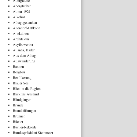
Aberglaube
Aberglauben
Abitur 1921
Alkohol
Alltagsgedanken
Altendorf-Ulfkotte
Anekdoten
Architektur
Asylbewerber
Atlantis, Bäder
Aus dem Alltag
Auswanderung
Banken
Bergbau
Bevölkerung
Blauer See
Blick in die Region
Blick ins Ausland
Blindgänger
Brände
Brandstiftungen
Brunnen
Bücher
Bücher-Rekorde
Bundespräsident Steinmeier