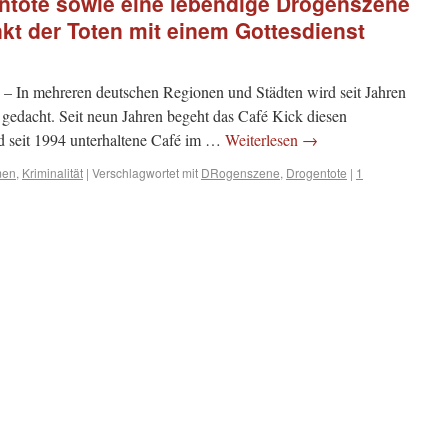
entote sowie eine lebendige Drogenszene
kt der Toten mit einem Gottesdienst
 – In mehreren deutschen Regionen und Städten wird seit Jahren
 gedacht. Seit neun Jahren begeht das Café Kick diesen
 seit 1994 unterhaltene Café im …
Weiterlesen
→
men
,
Kriminalität
|
Verschlagwortet mit
DRogenszene
,
Drogentote
|
1