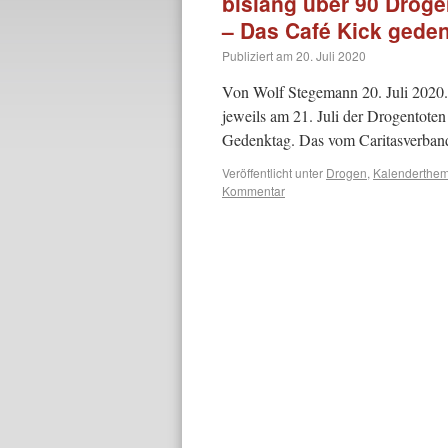
bislang über 90 Drog
– Das Café Kick geden
Publiziert am
20. Juli 2020
Von Wolf Stegemann 20. Juli 2020.
jeweils am 21. Juli der Drogentoten
Gedenktag. Das vom Caritasverband
Veröffentlicht unter
Drogen
,
Kalenderthe
Kommentar