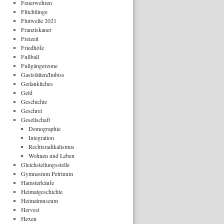
Feuerwehren
Flüchtlinge
Flutwelle 2021
Franziskaner
Freizeit
Friedhöfe
Fußball
Fußgängerzone
Gaststätten/Imbiss
Gedankliches
Geld
Geschichte
Geschrei
Gesellschaft
Demographie
Integration
Rechtsradikalismus
Wohnen und Leben
Gleichstellungsstelle
Gymnasium Petrinum
Hamsterkäufe
Heimatgeschichte
Heimatmuseum
Hervest
Hexen