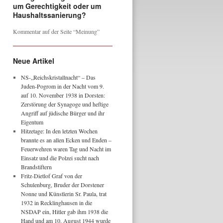
um Gerechtigkeit oder um
Haushaltssanierung?
Kommentar auf der Seite “Meinung”
Neue Artikel
NS-„Reichskristallnacht“ – Das
Juden-Pogrom in der Nacht vom 9.
auf 10. November 1938 in Dorsten:
Zerstörung der Synagoge und heftige
Angriff auf jüdische Bürger und ihr
Eigentum
Hitzetage: In den letzten Wochen
brannte es an allen Ecken und Enden –
Feuerwehren waren Tag und Nacht im
Einsatz und die Polzei sucht nach
Brandstiftern
Fritz-Dietlof Graf von der
Schulenburg, Bruder der Dorstener
Nonne und Künstlerin Sr. Paula, trat
1932 in Recklinghausen in die
NSDAP ein, Hitler gab ihm 1938 die
Hand und am 10. August 1944 wurde