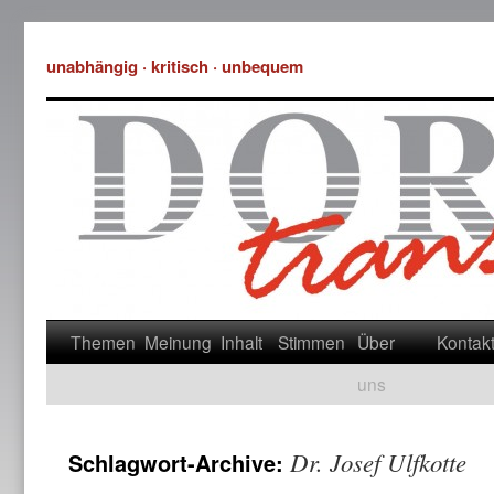
unabhängig · kritisch · unbequem
Themen
Meinung
Inhalt
Stimmen
Über
Kontak
uns
Dr. Josef Ulfkotte
Schlagwort-Archive: