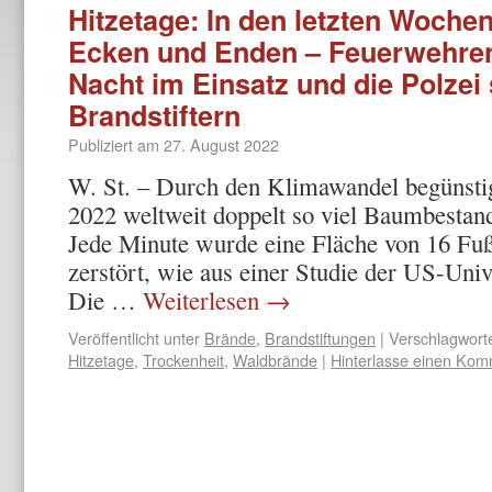
Hitzetage: In den letzten Wochen
Ecken und Enden – Feuerwehre
Nacht im Einsatz und die Polzei
Brandstiftern
Publiziert am
27. August 2022
W. St. – Durch den Klimawandel begünsti
2022 weltweit doppelt so viel Baumbestan
Jede Minute wurde eine Fläche von 16 Fuß
zerstört, wie aus einer Studie der US-Univ
Die …
Weiterlesen
→
Veröffentlicht unter
Brände
,
Brandstiftungen
|
Verschlagworte
Hitzetage
,
Trockenheit
,
Waldbrände
|
Hinterlasse einen Kom