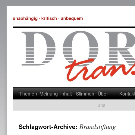
unabhängig · kritisch · unbequem
Themen
Meinung
Inhalt
Stimmen
Über
Kontak
uns
Brandstiftung
Schlagwort-Archive: