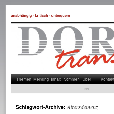
unabhängig · kritisch · unbequem
Themen
Meinung
Inhalt
Stimmen
Über
Kontak
uns
Altersdemenz
Schlagwort-Archive: