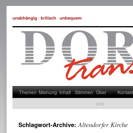
unabhängig · kritisch · unbequem
Themen
Meinung
Inhalt
Stimmen
Über
Kontak
uns
Altendorfer Kirche
Schlagwort-Archive: