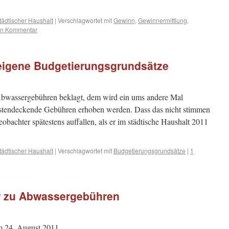
tädtischer Haushalt
|
Verschlagwortet mit
Gewinn
,
Gewinnermittlung
,
nen Kommentar
 eigene Budgetierungsgrundsätze
 Abwassergebühren beklagt, dem wird ein ums andere Mal
kostendeckende Gebühren erhoben werden. Dass das nicht stimmen
achter spätestens auffallen, als er im städtische Haushalt 2011
tädtischer Haushalt
|
Verschlagwortet mit
Budgetierungsgrundsätze
|
1
r zu Abwassergebühren
m 24. August 2011