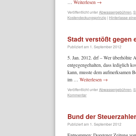
…
Weiterlesen
→
Veröffentlicht unter
Abwassergebühren
,
S
Kostendeckungsprinzip
|
Hinterlasse ei
Stadt verstößt gegen
Publiziert am
1. September 2012
5. Jan. 2012. drf – Wer überhöhte
entgegengehalten, dass lediglich 
kann, musste dem aufmerksamen Beob
im …
Weiterlesen
→
Veröffentlicht unter
Abwassergebühren
,
S
Kommentar
Bund der Steuerzahle
Publiziert am
1. September 2012
Entnommen: Dorstener Zeitung vo