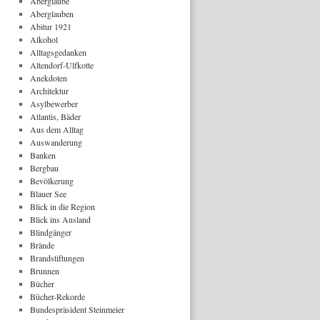
Aberglaube
Aberglauben
Abitur 1921
Alkohol
Alltagsgedanken
Altendorf-Ulfkotte
Anekdoten
Architektur
Asylbewerber
Atlantis, Bäder
Aus dem Alltag
Auswanderung
Banken
Bergbau
Bevölkerung
Blauer See
Blick in die Region
Blick ins Ausland
Blindgänger
Brände
Brandstiftungen
Brunnen
Bücher
Bücher-Rekorde
Bundespräsident Steinmeier