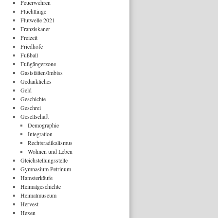
Feuerwehren
Flüchtlinge
Flutwelle 2021
Franziskaner
Freizeit
Friedhöfe
Fußball
Fußgängerzone
Gaststätten/Imbiss
Gedankliches
Geld
Geschichte
Geschrei
Gesellschaft
Demographie
Integration
Rechtsradikalismus
Wohnen und Leben
Gleichstellungsstelle
Gymnasium Petrinum
Hamsterkäufe
Heimatgeschichte
Heimatmuseum
Hervest
Hexen