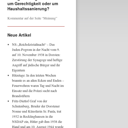
um Gerechtigkeit oder um
Haushaltssanierung?
Kommentar auf der Seite “Meinung”
Neue Artikel
NS-„Reichskristallnacht“ – Das
Juden-Pogrom in der Nacht vom 9.
auf 10. November 1938 in Dorsten:
Zerstörung der Synagoge und heftige
Angriff auf jüdische Bürger und ihr
Eigentum
Hitzetage: In den letzten Wochen
brannte es an allen Ecken und Enden –
Feuerwehren waren Tag und Nacht im
Einsatz und die Polzei sucht nach
Brandstiftern
Fritz-Dietlof Graf von der
Schulenburg, Bruder der Dorstener
Nonne und Künstlerin Sr. Paula, trat
1932 in Recklinghausen in die
NSDAP ein, Hitler gab ihm 1938 die
Hand und am 10. August 1944 wurde