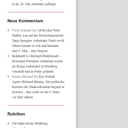
er als 20. Juli-Attentäter gehängt
Neue Kommentare
Viola Schmidt
bei
Alt-Rocker Peter
Maffay war mit der Holsterhausenerin
Tanja Spengler verheiratet. Nach zwölf
Jahren trennte er sich und heiratete
zum 5. Mal – eine Jüngere
Reinhardt
bei
Richard Hildebrandt –
Dorstener Petrinum-Abiturient wurde
als Kriegsverbrecher in Nürnberg
verurteilt und in Polen gehenkt
Paulus Hürland
bei
Das Porträt:
Agnes Hürland-Büning. Die politische
Karriere der Staatssekretärin begann in
Dorsten – hier starb sie am 9. März
vor fünf Jahren
Rubriken
100 Jahre Erster Weltkrieg