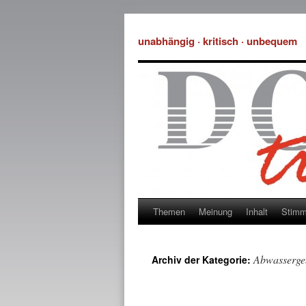
unabhängig · kritisch · unbequem
Themen
Meinung
Inhalt
Stim
Abwasserge
Archiv der Kategorie: