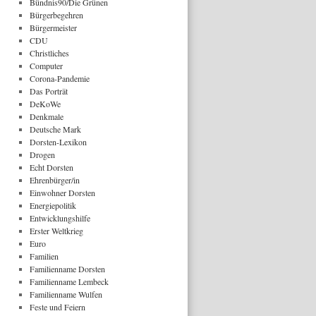
Bündnis90/Die Grünen
Bürgerbegehren
Bürgermeister
CDU
Christliches
Computer
Corona-Pandemie
Das Porträt
DeKoWe
Denkmale
Deutsche Mark
Dorsten-Lexikon
Drogen
Echt Dorsten
Ehrenbürger/in
Einwohner Dorsten
Energiepolitik
Entwicklungshilfe
Erster Weltkrieg
Euro
Familien
Familienname Dorsten
Familienname Lembeck
Familienname Wulfen
Feste und Feiern