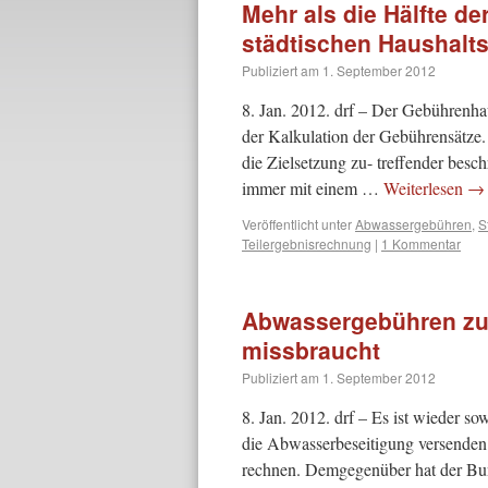
Mehr als die Hälfte d
städtischen Haushalt
Publiziert am
1. September 2012
8. Jan. 2012. drf – Der Gebührenh
der Kalkulation der Gebührensätze
die Zielsetzung zu- treffender besc
immer mit einem …
Weiterlesen
→
Veröffentlicht unter
Abwassergebühren
,
S
Teilergebnisrechnung
|
1 Kommentar
Abwassergebühren zur
missbraucht
Publiziert am
1. September 2012
8. Jan. 2012. drf – Es ist wieder s
die Abwasserbeseitigung versenden
rechnen. Demgegenüber hat der Bun