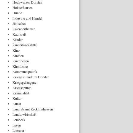
Hochwasser Dorsten
Holsterhausen
Hunde
Industrie und Handel
Jüdisches
Kalenderthemen
Kaufkraft
KInder
Kindertagesstätte
Kino
Kirchen
Kirchhellen
Kirchliches
Kommunalpolitik
Kriege in und um Dorsten
Kriegsgefangene
Kriegsspuren
Kriminalität
Kultur
Kunst
Landratsamt Recklinghausen
Landwwirtschaft
Lembeck
Lesen
Literatur