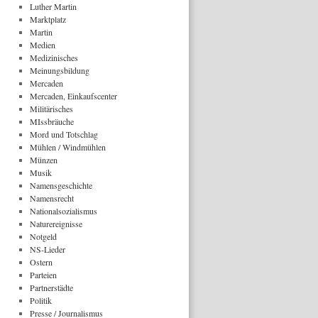
Luther Martin
Marktplatz
Martin
Medien
Medizinisches
Meinungsbildung
Mercaden
Mercaden, Einkaufscenter
Militärisches
MIssbräuche
Mord und Totschlag
Mühlen / Windmühlen
Münzen
Musik
Namensgeschichte
Namensrecht
Nationalsozialismus
Naturereignisse
Notgeld
NS-Lieder
Ostern
Parteien
Partnerstädte
Politik
Presse / Journalismus