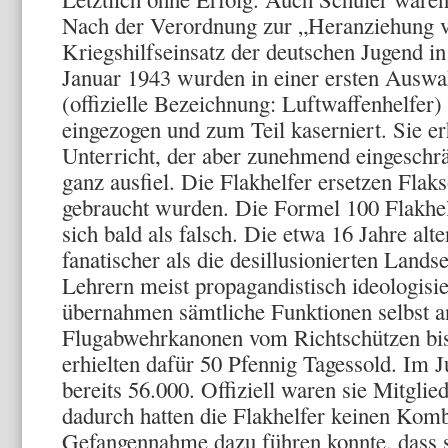
Nach der Verordnung zur „Heranziehung 
Kriegshilfseinsatz der deutschen Jugend i
Januar 1943 wurden in einer ersten Auswa
(offizielle Bezeichnung: Luftwaffenhelfer)
eingezogen und zum Teil kaserniert. Sie er
Unterricht, der aber zunehmend eingeschrä
ganz ausfiel. Die Flakhelfer ersetzen Flaks
gebraucht wurden. Die Formel 100 Flakhel
sich bald als falsch. Die etwa 16 Jahre al
fanatischer als die desillusionierten Lands
Lehrern meist propagandistisch ideologisie
übernahmen sämtliche Funktionen selbst 
Flugabwehrkanonen vom Richtschützen bi
erhielten dafür 50 Pfennig Tagessold. Im J
bereits 56.000. Offiziell waren sie Mitglie
dadurch hatten die Flakhelfer keinen Komb
Gefangennahme dazu führen konnte, dass s