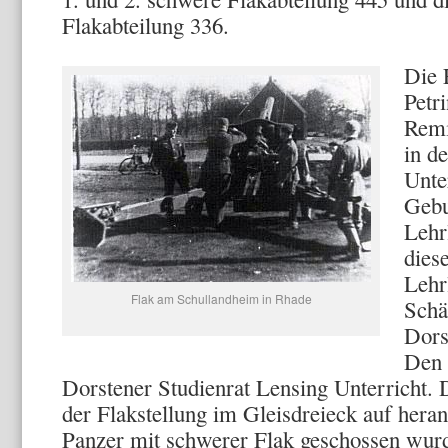
Flakabteilung 336.
Die 
Petr
Remi
in d
Unte
Gebu
Lehr
dies
Lehr
Flak am Schullandheim in Rhade
Schä
Dors
Den 
Dorstener Studienrat Lensing Unterricht.
der Flakstellung im Gleisdreieck auf her
Panzer mit schwerer Flak geschossen wurd