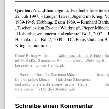
Quellen:
Aha „Ehemalige Luftwaffenhelfer erinner
22. Juli 1997. – Ludger Tewes „Jugend im Krieg. V
1939-1945, Hobbing, Essen 1989. – Reinhard Barth
„Taschenlexikon Zweiter Weltkrieg“, Pieper Münch
„Holsterhausen unterm Hakenkreuz“ Bd.1, 2007. – 
Hakenkreuz“. Bd. 2, 2009. – Die Fotos sind dem B
Krieg” entnommen.
Dieser Beitrag wurde unter
Nationalsozialismus
,
Schulen
,
Sc
mit
Flakhelfer
,
Gymnasium Petrinum
,
Zweiter Weltkrieg. Bo
Lesezeichen auf den
Permalink
.
←
Rund ums Geld (2): Dorstener Münzen –
In wen
Dorsten prägte Münzen mit falschem Silbergehalt
und wirtschaftete in die eigene Tasche – Heute
Trü
wäre dies ein Fall für den Staatsanwalt
Schreibe einen Kommentar