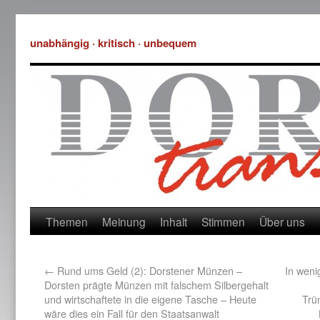
unabhängig · kritisch · unbequem
Themen
Meinung
Inhalt
Stimmen
Über uns
←
Rund ums Geld (2): Dorstener Münzen –
In wen
Dorsten prägte Münzen mit falschem Silbergehalt
und wirtschaftete in die eigene Tasche – Heute
Trü
wäre dies ein Fall für den Staatsanwalt