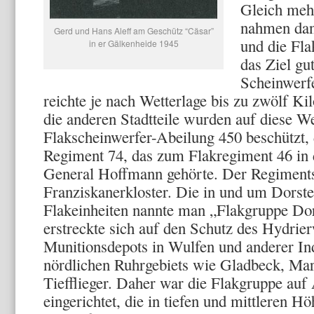
Gleich meh
nahmen dan
Gerd und Hans Aleff am Geschütz “Cäsar”
und die Fl
in er Gälkenheide 1945
das Ziel gu
Scheinwerfe
reichte je nach Wetterlage bis zu zwölf K
die anderen Stadtteile wurden auf diese W
Flakscheinwerfer-Abeilung 450 beschützt,
Regiment 74, das zum Flakregiment 46 in d
General Hoffmann gehörte. Der Regiments
Franziskanerkloster. Die in und um Dorsten
Flakeinheiten nannte man „Flakgruppe Dor
erstreckte sich auf den Schutz des Hydrie
Munitionsdepots in Wulfen und anderer In
nördlichen Ruhrgebiets wie Gladbeck, Mar
Tiefflieger. Daher war die Flakgruppe au
eingerichtet, die in tiefen und mittleren 