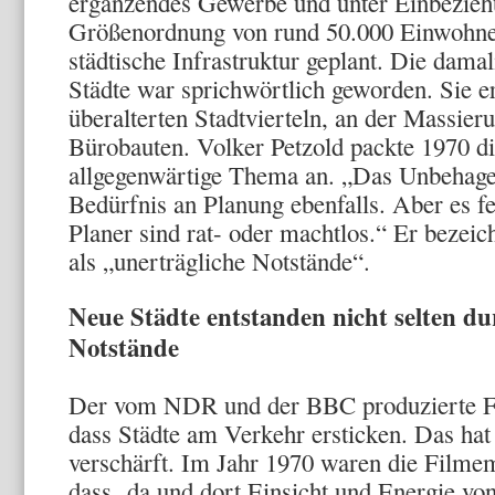
ergänzendes Gewerbe und unter Einbezieh
Größenordnung von rund 50.000 Einwohner
städtische Infrastruktur geplant. Die damal
Städte war sprichwörtlich geworden. Sie e
überalterten Stadtvierteln, an der Massier
Bürobauten. Volker Petzold packte 1970 di
allgegenwärtige Thema an. „Das Unbehagen
Bedürfnis an Planung ebenfalls. Aber es fe
Planer sind rat- oder machtlos.“ Er bezeic
als „unerträgliche Notstände“.
Neue Städte entstanden nicht selten du
Notstände
Der vom NDR und der BBC produzierte Fil
dass Städte am Verkehr ersticken. Das hat 
verschärft. Im Jahr 1970 waren die Filme
dass da und dort Einsicht und Energie vo