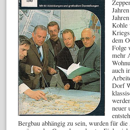
Zeppen
Jahren
Jahren
Kohle 
Kriegs
dem Os
Folge 
mehr A
Wohnu
auch i
Arbeit
Dorf W
klassi
werden 
neuer 
entste
Bergbau abhängig zu sein, wurden für die