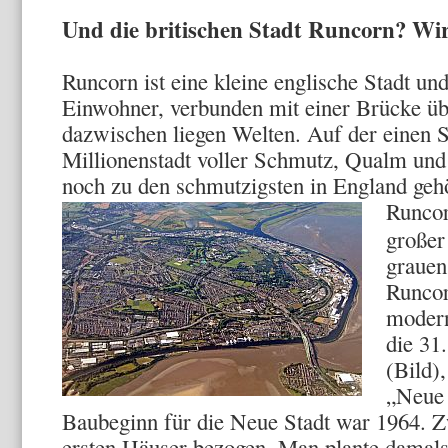
Und die britischen Stadt Runcorn? Wir
Runcorn ist eine kleine englische Stadt un
Einwohner, verbunden mit einer Brücke ü
dazwischen liegen Welten. Auf der einen S
Millionenstadt voller Schmutz, Qualm und
noch zu den schmutzigsten in England gehö
Runcor
großer
grauen
Runcor
modern
die 31
(Bild)
„Neue 
Baubeginn für die Neue Stadt war 1964. Z
ersten Häuser bezogen. Man plante damals