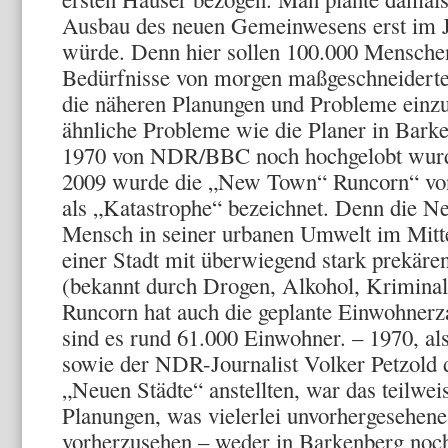
Ausbau des neuen Gemeinwesens erst im Ja
würde. Denn hier sollen 100.000 Menschen 
Bedürfnisse von morgen maßgeschneiderte
die näheren Planungen und Probleme einzu
ähnliche Probleme wie die Planer in Bark
1970 von NDR/BBC noch hochgelobt wurde,
2009 wurde die „New Town“ Runcorn“ von
als „Katastrophe“ bezeichnet. Denn die Ne
Mensch in seiner urbanen Umwelt im Mitte
einer Stadt mit überwiegend stark prekäre
(bekannt durch Drogen, Alkohol, Kriminalit
Runcorn hat auch die geplante Einwohnerzah
sind es rund 61.000 Einwohner. – 1970, 
sowie der NDR-Journalist Volker Petzold 
„Neuen Städte“ anstellten, war das teilwei
Planungen, was vielerlei unvorhergesehene
vorherzusehen – weder in Barkenberg noc