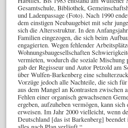
Habiflex. Bis 1983 entstand am Wulfener 
Gesamtschule, Bibliothek, Gemeinschaftsh
und Ladenpassage (Foto). Nach 1990 endete
dem einstigen Neubaugebiet mit sehr junge
sich die Altersstruktur. In den Anfangsjah
Familien eingezogen, die sich beim Aufb
engagierten. Wegen fehlender Arbeitsplätze
Wohnungsbaugesellschaften Schwierigkei
vermieten, wodurch die soziale Mischung 
gab der Regisseur und Autor Petzold am S
über Wulfen-Barkenberg eine schulterzuc
Vorzüge jedoch alle Nachteile, die sich für
aus dem Mangel an Kontrasten zwischen a
Fehlen einer organisch gewachsenen Gem
ergeben, aufzuheben vermögen, kann sich e
erweisen. Im Jahr 2000 vielleicht, wenn d
Deutschland [das ist Barkenberg] beendet i
alles nach Plan verläuft.“