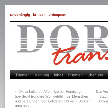
unabhängig · kritisch · unbequem
Themen
Meinung
Inhalt
Stimmen
Über uns
←
Die anhaltende Affenhitze der Hundstage
Das Ver
überdeckt jegliches Wohlgefühl – bei Menschen
Stadt
und bei Hunden. Von Letzteren gibt es in Dorsten
Corona
rund 6500