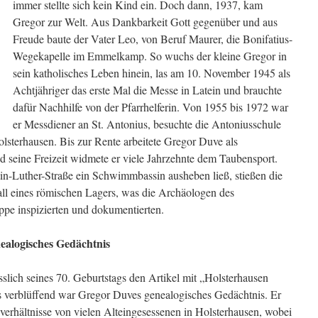
immer stellte sich kein Kind ein. Doch dann, 1937, kam
Gregor zur Welt. Aus Dankbarkeit Gott gegenüber und aus
Freude baute der Vater Leo, von Beruf Maurer, die Bonifatius-
Wegekapelle im Emmelkamp. So wuchs der kleine Gregor in
sein katholisches Leben hinein, las am 10. November 1945 als
Achtjähriger das erste Mal die Messe in Latein und brauchte
dafür Nachhilfe von der Pfarrhelferin. Von 1955 bis 1972 war
er Messdiener an St. Antonius, besuchte die Antoniusschule
lsterhausen. Bis zur Rente arbeitete Gregor Duve als
d seine Freizeit widmete er viele Jahrzehnte dem Taubensport.
tin-Luther-Straße ein Schwimmbassin ausheben ließ, stießen die
all eines römischen Lagers, was die Archäologen des
pe inspizierten und dokumentierten.
ealogisches Gedächtnis
ässlich seines 70. Geburtstags den Artikel mit „Holsterhausen
 verblüffend war Gregor Duves genealogisches Gedächtnis. Er
rhältnisse von vielen Alteingesessenen in Holsterhausen, wobei