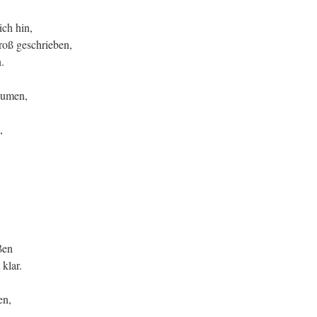
ich hin,
roß geschrieben,
.
äumen,
,
ßen
klar.
en,