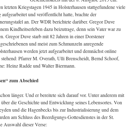
letzten Kriegstagen 1945 in Holsterhausen stattgefundene viele
ufgearbeitet und veröffentlicht hatte, brachte der
nnerungstafel an. Der WDR berichtete darüber. Gregor Duve
enem Kindheitserleben dazu beizutrage, denn sein Vater war zu
en. Gregor Duve starb mit 82 Jahren in einer Dorstener
0 geschriebenen und meist zum Schmunzeln anregende
sterhausen werden jetzt aufgearbeitet und demnächst online
i. stehend: Pfarrer M. Overath, Ulli Brenscheidt, Bernd Schoof,
ne: Heinz Radde und Walter Biermann.
sen“ zum Abschied
hon länger. Und er bereitete sich darauf vor. Unter anderem mit
 über die Geschichte und Entwicklung seines Lebensortes. Von
den und die Hagenbecks bis zur Industrialisierung und dem
urden am Schluss des Beerdigungs-Gottesdienstes in der St.
ne Auswahl dieser Verse: