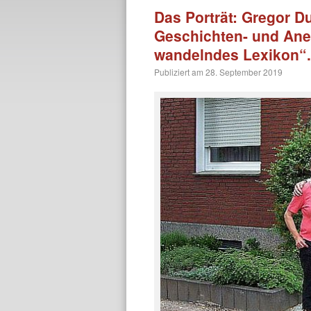
Das Porträt: Gregor D
Geschichten- und Ane
wandelndes Lexikon“.
Publiziert am
28. September 2019