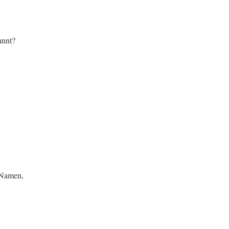
annt?
 Namen,