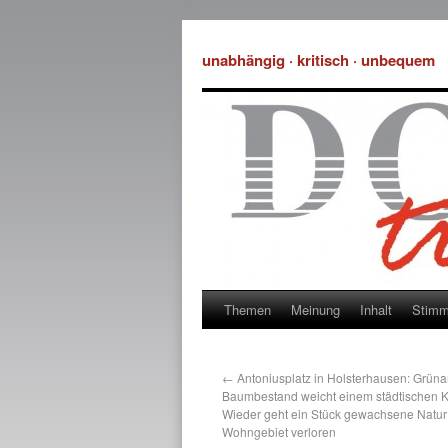
unabhängig · kritisch · unbequem
Themen
Meinung
Inhalt
Stim
←
Antoniusplatz in Holsterhausen: Grüna
Baumbestand weicht einem städtischen K
Wieder geht ein Stück gewachsene Natur
Wohngebiet verloren