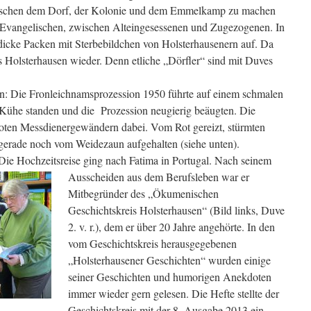
wischen dem Dorf, der Kolonie und dem Emmelkamp zu machen
 Evangelischen, zwischen Alteingesessenen und Zugezogenen. In
dicke Packen mit Sterbebildchen von Holsterhausenern auf. Da
s Holsterhausen wieder. Denn etliche „Dörfler“ sind mit Duves
rn: Die Fronleichnamsprozession 1950 führte auf einem schmalen
Kühe standen und die Prozession neugierig beäugten. Die
roten Messdienergewändern dabei. Vom Rot gereizt, stürmten
gerade noch vom Weidezaun aufgehalten (siehe unten).
Die Hochzeitsreise ging nach Fatima in Portugal. Nach
seinem
Ausscheiden aus dem Berufsleben war er
Mitbegründer des „Ökumenischen
Geschichtskreis Holsterhausen“ (Bild links, Duve
2. v. r.), dem er über 20 Jahre angehörte. In den
vom Geschichtskreis herausgegebenen
„Holsterhausener Geschichten“ wurden einige
seiner Geschichten und humorigen Anekdoten
immer wieder gern gelesen. Die Hefte stellte der
Geschichtskreis mit der 8. Ausgabe 2013 ein.