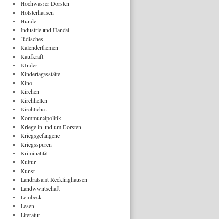
Hochwasser Dorsten
Holsterhausen
Hunde
Industrie und Handel
Jüdisches
Kalenderthemen
Kaufkraft
KInder
Kindertagesstätte
Kino
Kirchen
Kirchhellen
Kirchliches
Kommunalpolitik
Kriege in und um Dorsten
Kriegsgefangene
Kriegsspuren
Kriminalität
Kultur
Kunst
Landratsamt Recklinghausen
Landwwirtschaft
Lembeck
Lesen
Literatur