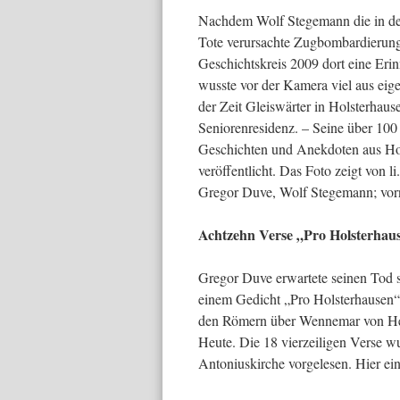
Nachdem Wolf Stegemann die in den 
Tote verursachte Zugbombardierung a
Geschichtskreis 2009 dort eine Eri
wusste vor der Kamera viel aus eig
der Zeit Gleiswärter in Holsterhaus
Seniorenresidenz. – Seine über 10
Geschichten und Anekdoten aus Hol
veröffentlicht. Das Foto zeigt von l
Gregor Duve, Wolf Stegemann; vor
Achtzehn Verse „Pro Holsterhau
Gregor Duve erwartete seinen Tod sc
einem Gedicht „Pro Holsterhausen“
den Römern über Wennemar von Hey
Heute. Die 18 vierzeiligen Verse w
Antoniuskirche vorgelesen. Hier ei