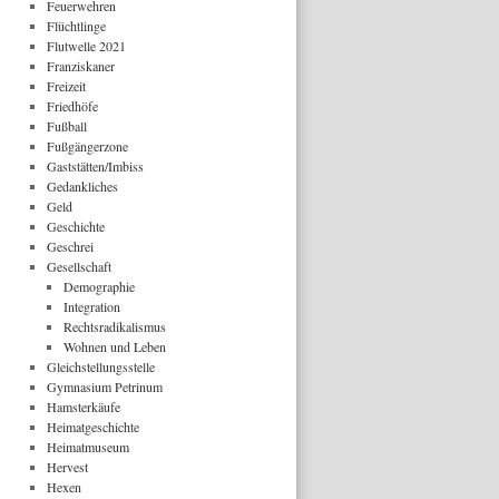
Feuerwehren
Flüchtlinge
Flutwelle 2021
Franziskaner
Freizeit
Friedhöfe
Fußball
Fußgängerzone
Gaststätten/Imbiss
Gedankliches
Geld
Geschichte
Geschrei
Gesellschaft
Demographie
Integration
Rechtsradikalismus
Wohnen und Leben
Gleichstellungsstelle
Gymnasium Petrinum
Hamsterkäufe
Heimatgeschichte
Heimatmuseum
Hervest
Hexen