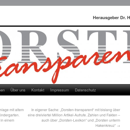
Herausgeber Dr. 
men
Über uns
Kontakt
Impressum
Datenschutz
nlage mit altem
In eigener Sache: „Dorsten-transparent“ mit bislang über
indergarten.
eine dreiviertel Million Artikel-Aufrufe. Zahlen und Fakten –
 in einem
auch über „Dorsten-Lexikon“ und „Dorsten unterm
Hakenkreuz“
→