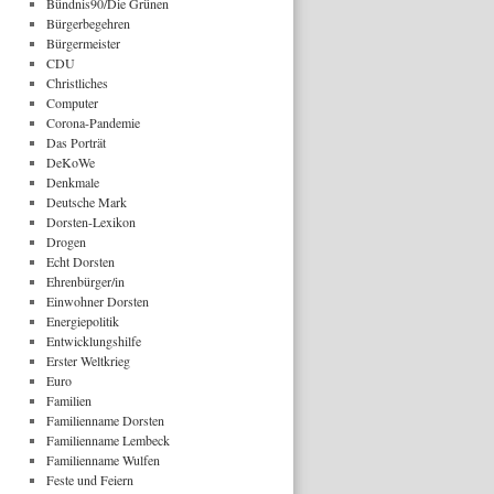
Bündnis90/Die Grünen
Bürgerbegehren
Bürgermeister
CDU
Christliches
Computer
Corona-Pandemie
Das Porträt
DeKoWe
Denkmale
Deutsche Mark
Dorsten-Lexikon
Drogen
Echt Dorsten
Ehrenbürger/in
Einwohner Dorsten
Energiepolitik
Entwicklungshilfe
Erster Weltkrieg
Euro
Familien
Familienname Dorsten
Familienname Lembeck
Familienname Wulfen
Feste und Feiern