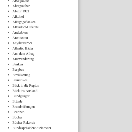
Aberglaube
Aberglauben
Abitur 1921
Alkohol
Alltagsgedanken
Altendorf-Ulfkotte
Anekdoten
Architektur
Asylbewerber
Atlantis, Bäder
Aus dem Alltag
Auswanderung
Banken
Bergbau
Bevölkerung
Blauer See
Blick in die Region
Blick ins Ausland
Blindgänger
Brände
Brandstiftungen
Brunnen
Bücher
Bücher-Rekorde
Bundespräsident Steinmeier