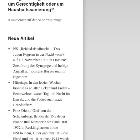
um Gerechtigkeit oder um
Haushaltssanierung?
Kommentar auf der Seite “Meinung”
Neue Artikel
NS-„Reichskristallnacht“ – Das
Juden-Pogrom in der Nacht vom 9.
auf 10. November 1938 in Dorsten:
Zerstörung der Synagoge und heftige
Angriff auf jüdische Bürger und ihr
Eigentum
Hitzetage: In den letzten Wochen
brannte es an allen Ecken und Enden –
Feuerwehren waren Tag und Nacht im
Einsatz und die Polzei sucht nach
Brandstiftern
Fritz-Dietlof Graf von der
Schulenburg, Bruder der Dorstener
Nonne und Künstlerin Sr. Paula, trat
1932 in Recklinghausen in die
NSDAP ein, Hitler gab ihm 1938 die
Hand und am 10. August 1944 wurde