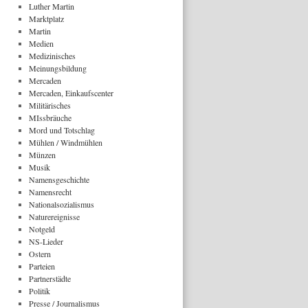
Luther Martin
Marktplatz
Martin
Medien
Medizinisches
Meinungsbildung
Mercaden
Mercaden, Einkaufscenter
Militärisches
MIssbräuche
Mord und Totschlag
Mühlen / Windmühlen
Münzen
Musik
Namensgeschichte
Namensrecht
Nationalsozialismus
Naturereignisse
Notgeld
NS-Lieder
Ostern
Parteien
Partnerstädte
Politik
Presse / Journalismus