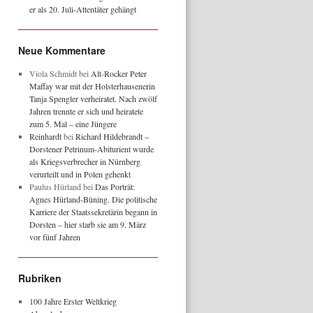
er als 20. Juli-Attentäter gehängt
Neue Kommentare
Viola Schmidt
bei
Alt-Rocker Peter
Maffay war mit der Holsterhausenerin
Tanja Spengler verheiratet. Nach zwölf
Jahren trennte er sich und heiratete
zum 5. Mal – eine Jüngere
Reinhardt
bei
Richard Hildebrandt –
Dorstener Petrinum-Abiturient wurde
als Kriegsverbrecher in Nürnberg
verurteilt und in Polen gehenkt
Paulus Hürland
bei
Das Porträt:
Agnes Hürland-Büning. Die politische
Karriere der Staatssekretärin begann in
Dorsten – hier starb sie am 9. März
vor fünf Jahren
Rubriken
100 Jahre Erster Weltkrieg