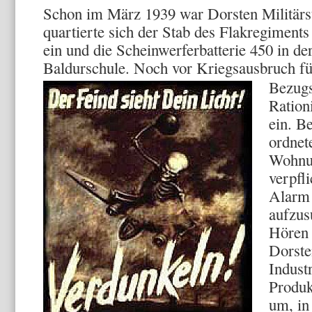
Schon im März 1939 war Dorsten Militärs
quartierte sich der Stab des Flakregiments
ein und die Scheinwerferbatterie 450 in de
Baldurschule. Noch vor Kriegsausbruch fü
Bezugs
Ration
ein. B
ordnet
Wohnun
verpfl
Alarm 
aufzus
Hören 
Dorste
Industr
Produk
um, in