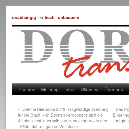
unabhängig · kritisch · unbequem
Themen
Meinung
Inhalt
Stimmen
Über uns
←
Zehnte Bierbörse 2019: Fragwürdige Werbung
Das Por
für die Stadt. – In Dorsten verdoppelte sich die
Elmenhor
Alkoholsucht innerhalb von zehn Jahren – In den
prägte 
1930er-Jahren gab es Weinfeste