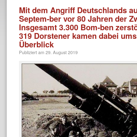
Mit dem Angriff Deutschlands a
Septem-ber vor 80 Jahren der Zw
Insgesamt 3.300 Bom-ben zerstör
319 Dorstener kamen dabei ums
Überblick
Publiziert am
29. August 2019