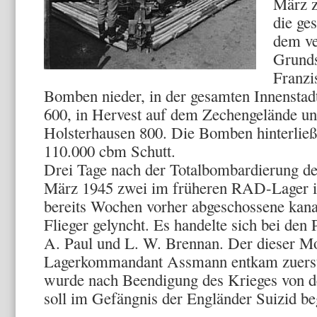
März z
die ge
dem ve
Grunds
Franzi
Bomben nieder, in der gesamten Innenstad
600, in Hervest auf dem Zechengelände u
Holsterhausen 800. Die Bomben hinterließ
110.000 cbm Schutt.
Drei Tage nach der Totalbombardierung de
März 1945 zwei im früheren RAD-Lager in
bereits Wochen vorher abgeschossene kanad
Flieger gelyncht. Es handelte sich bei den 
A. Paul und L. W. Brennan. Der dieser Mo
Lagerkommandant Assmann entkam zuerst
wurde nach Beendigung des Krieges von de
soll im Gefängnis der Engländer Suizid b