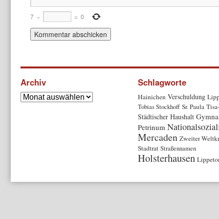
7
−
=
0
Archiv
Schlagworte
Verschuldung
Hainichen
Lipp
Tobias Stockhoff
Sr. Paula
Tisa
Gymna
Städtischer Haushalt
Nationalsozia
Petrinum
Mercaden
Zweiter Weltk
Stadtrat
Straßennamen
Holsterhausen
Lippeto