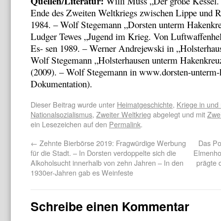
Quellen/Literatur:
Willi Muss „Der große Kessel.
Ende des Zweiten Weltkriegs zwischen Lippe und R
1984. – Wolf Stegemann „Dorsten unterm Hakenkreu
Ludger Tewes „Jugend im Krieg. Von Luftwaffenhel
Es- sen 1989. – Werner Andrejewski in „Holsterhaus
Wolf Stegemann „Holsterhausen unterm Hakenkreuz
(2009). – Wolf Stegemann in www.dorsten-unterm-
Dokumentation).
Dieser Beitrag wurde unter
Heimatgeschichte
,
Kriege in und
Nationalsozialismus
,
Zweiter Weltkrieg
abgelegt und mit
Zwei
ein Lesezeichen auf den
Permalink
.
←
Zehnte Bierbörse 2019: Fragwürdige Werbung
Das Por
für die Stadt. – In Dorsten verdoppelte sich die
Elmenhor
Alkoholsucht innerhalb von zehn Jahren – In den
prägte 
1930er-Jahren gab es Weinfeste
Schreibe einen Kommentar