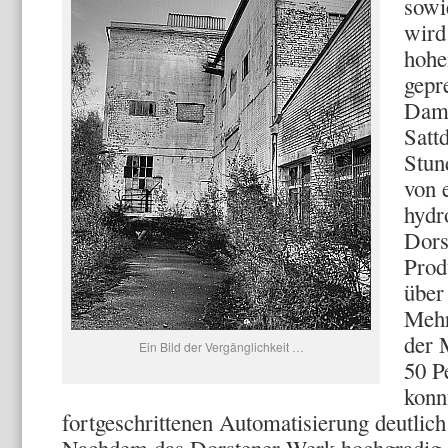
sowi
wird
hohe
gepr
Damp
Satt
Stun
von 
hydr
Dors
Prod
über
Mehr
der 
Ein Bild der Vergänglichkeit …
50 P
konn
fortgeschrittenen Automatisierung deutlich
Nachdem das Dorstener Werk hochgradig a