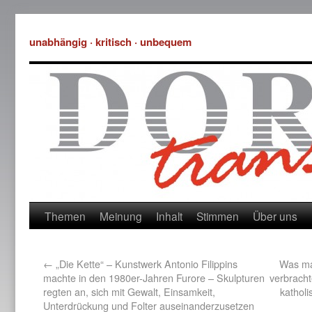
unabhängig · kritisch · unbequem
Themen
Meinung
Inhalt
Stimmen
Über uns
←
„Die Kette“ – Kunstwerk Antonio Filippins
Was ma
machte in den 1980er-Jahren Furore – Skulpturen
verbracht
regten an, sich mit Gewalt, Einsamkeit,
katholi
Unterdrückung und Folter auseinanderzusetzen