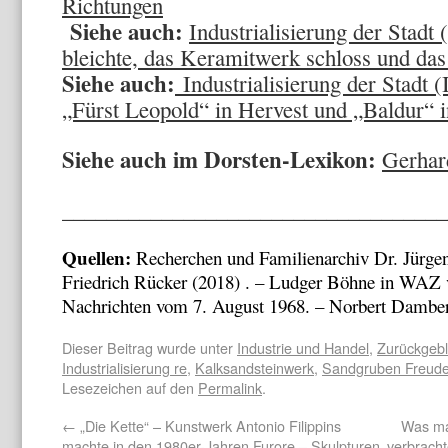
Richtungen
Siehe auch:
Industrialisierung der Stadt 
bleichte, das Keramitwerk schloss und da
Siehe auch:
Industrialisierung der Stadt 
„Fürst Leopold“ in Hervest und „Baldur“ 
Siehe auch im Dorsten-Lexikon:
Gerhar
___________________________________
Quellen:
Recherchen und Familienarchiv Dr. Jürgen
Friedrich Rücker (2018) . – Ludger Böhne in WAZ v
Nachrichten vom 7. August 1968. – Norbert Damberg
Dieser Beitrag wurde unter
Industrie und Handel
,
Zurückgebl
Industrialisierung re
,
Kalksandsteinwerk
,
Sandgruben Freud
Lesezeichen auf den
Permalink
.
←
„Die Kette“ – Kunstwerk Antonio Filippins
Was ma
machte in den 1980er-Jahren Furore – Skulpturen
verbracht