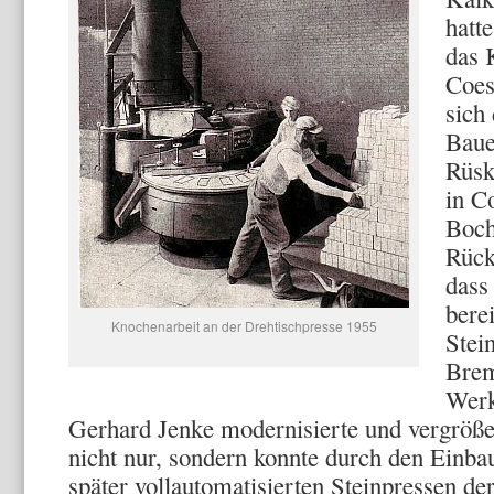
hatt
das 
Coes
sich
Baue
Rüsk
in C
Boch
Rück
dass
berei
Knochenarbeit an der Drehtischpresse 1955
Stei
Brem
Werk
Gerhard Jenke modernisierte und vergröß
nicht nur, sondern konnte durch den Einbau
später vollautomatisierten Steinpressen d