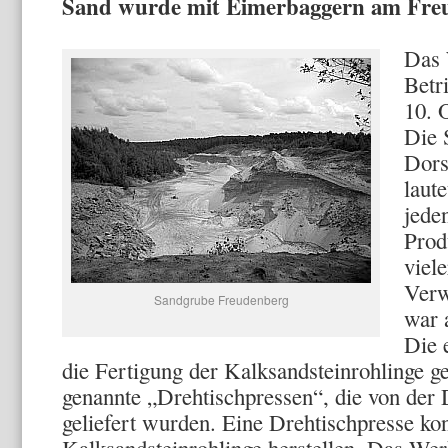
Sand wurde mit Eimerbaggern am Freu
Das 
Betr
10. 
Die 
Dors
laut
jede
Prod
viel
Verw
Sandgrube Freudenberg
war 
Die 
die Fertigung der Kalksandsteinrohlinge g
genannte „Drehtischpressen“, die von der
geliefert wurden. Eine Drehtischpresse ko