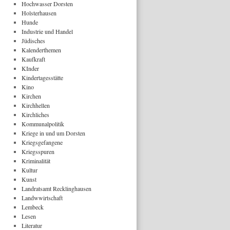
Hochwasser Dorsten
Holsterhausen
Hunde
Industrie und Handel
Jüdisches
Kalenderthemen
Kaufkraft
KInder
Kindertagesstätte
Kino
Kirchen
Kirchhellen
Kirchliches
Kommunalpolitik
Kriege in und um Dorsten
Kriegsgefangene
Kriegsspuren
Kriminalität
Kultur
Kunst
Landratsamt Recklinghausen
Landwwirtschaft
Lembeck
Lesen
Literatur