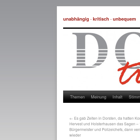
unabhängig · kritisch · unbequem
Themen
Meinung
Inhalt
Stim
←
Es gab Zeiten in Dorsten, da hatten K
Hervest und Holsterhausen das Sagen – 
Bürgermeister und Polizeichefs, dann ve
wieder