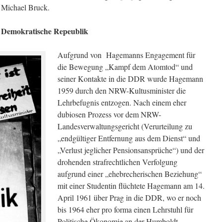
 Michael Bruck.
e Demokratische Repeublik
Aufgrund von Hagemanns Engagement für
die Bewegung „Kampf dem Atomtod“ und
seiner Kontakte in die DDR wurde Hagemann
1959 durch den NRW-Kultusminister die
Lehrbefugnis entzogen. Nach einem eher
dubiosen Prozess vor dem NRW-
Landesverwaltungsgericht (Verurteilung zu
„endgültiger Entfernung aus dem Dienst“ und
„Verlust jeglicher Pensionsansprüche“) und der
drohenden strafrechtlichen Verfolgung
aufgrund einer „ehebrecherischen Beziehung“
mit einer Studentin flüchtete Hagemann am 14.
April 1961 über Prag in die DDR, wo er noch
bis 1964 eher pro forma einen Lehrstuhl für
Politische Ökonomie an der Humboldt-