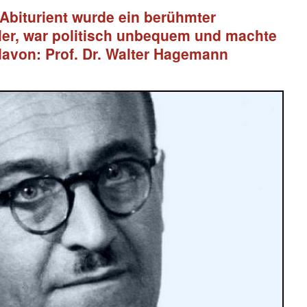
-Abiturient wurde ein berühmter
ler, war politisch unbequem und machte
davon: Prof. Dr. Walter Hagemann