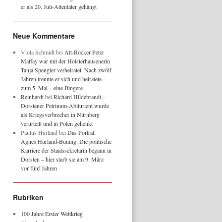
er als 20. Juli-Attentäter gehängt
Neue Kommentare
Viola Schmidt
bei
Alt-Rocker Peter
Maffay war mit der Holsterhausenerin
Tanja Spengler verheiratet. Nach zwölf
Jahren trennte er sich und heiratete
zum 5. Mal – eine Jüngere
Reinhardt
bei
Richard Hildebrandt –
Dorstener Petrinum-Abiturient wurde
als Kriegsverbrecher in Nürnberg
verurteilt und in Polen gehenkt
Paulus Hürland
bei
Das Porträt:
Agnes Hürland-Büning. Die politische
Karriere der Staatssekretärin begann in
Dorsten – hier starb sie am 9. März
vor fünf Jahren
Rubriken
100 Jahre Erster Weltkrieg