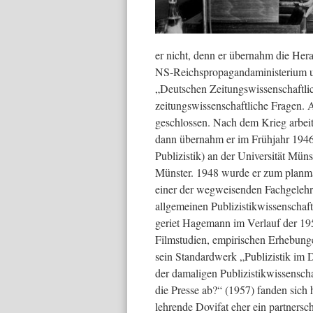
er nicht, denn er übernahm die Her
NS-Reichspropagandaministerium un
„Deutschen Zeitungswissenschaftlic
zeitungswissenschaftliche Fragen. 
geschlossen. Nach dem Krieg arbei
dann übernahm er im Frühjahr 1946 d
Publizistik) an der Universität Müns
Münster. 1948 wurde er zum planmä
einer der wegweisenden Fachgelehrt
allgemeinen Publizistikwissenschaf
geriet Hagemann im Verlauf der 195
Filmstudien, empirischen Erhebunge
sein Standardwerk „Publizistik im D
der damaligen Publizistikwissensch
die Presse ab?“ (1957) fanden sich 
lehrende Dovifat eher ein partnersc