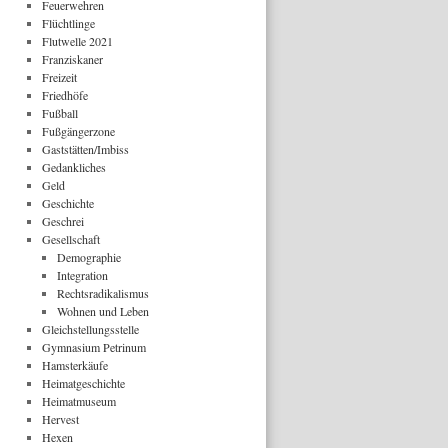
Feuerwehren
Flüchtlinge
Flutwelle 2021
Franziskaner
Freizeit
Friedhöfe
Fußball
Fußgängerzone
Gaststätten/Imbiss
Gedankliches
Geld
Geschichte
Geschrei
Gesellschaft
Demographie
Integration
Rechtsradikalismus
Wohnen und Leben
Gleichstellungsstelle
Gymnasium Petrinum
Hamsterkäufe
Heimatgeschichte
Heimatmuseum
Hervest
Hexen