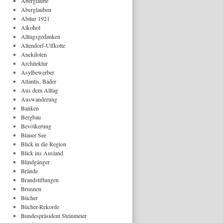
Aberglaube
Aberglauben
Abitur 1921
Alkohol
Alltagsgedanken
Altendorf-Ulfkotte
Anekdoten
Architektur
Asylbewerber
Atlantis, Bäder
Aus dem Alltag
Auswanderung
Banken
Bergbau
Bevölkerung
Blauer See
Blick in die Region
Blick ins Ausland
Blindgänger
Brände
Brandstiftungen
Brunnen
Bücher
Bücher-Rekorde
Bundespräsident Steinmeier