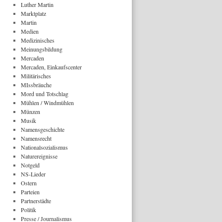
Luther Martin
Marktplatz
Martin
Medien
Medizinisches
Meinungsbildung
Mercaden
Mercaden, Einkaufscenter
Militärisches
MIssbräuche
Mord und Totschlag
Mühlen / Windmühlen
Münzen
Musik
Namensgeschichte
Namensrecht
Nationalsozialismus
Naturereignisse
Notgeld
NS-Lieder
Ostern
Parteien
Partnerstädte
Politik
Presse / Journalismus