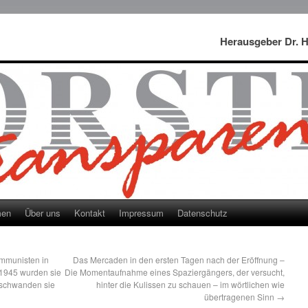
Herausgeber Dr. 
men
Über uns
Kontakt
Impressum
Datenschutz
ommunisten in
Das Mercaden in den ersten Tagen nach der Eröffnung –
1945 wurden sie
Die Momentaufnahme eines Spaziergängers, der versucht,
rschwanden sie
hinter die Kulissen zu schauen – im wörtlichen wie
übertragenen Sinn
→