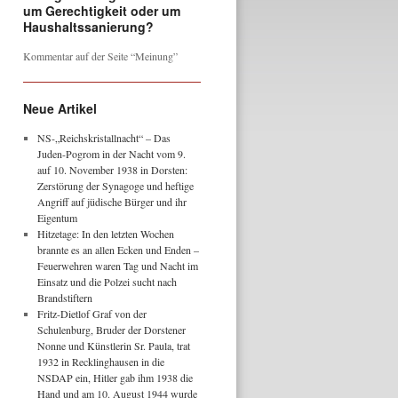
um Gerechtigkeit oder um
Haushaltssanierung?
Kommentar auf der Seite “Meinung”
Neue Artikel
NS-„Reichskristallnacht“ – Das
Juden-Pogrom in der Nacht vom 9.
auf 10. November 1938 in Dorsten:
Zerstörung der Synagoge und heftige
Angriff auf jüdische Bürger und ihr
Eigentum
Hitzetage: In den letzten Wochen
brannte es an allen Ecken und Enden –
Feuerwehren waren Tag und Nacht im
Einsatz und die Polzei sucht nach
Brandstiftern
Fritz-Dietlof Graf von der
Schulenburg, Bruder der Dorstener
Nonne und Künstlerin Sr. Paula, trat
1932 in Recklinghausen in die
NSDAP ein, Hitler gab ihm 1938 die
Hand und am 10. August 1944 wurde