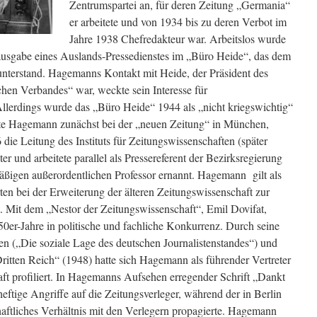
Zentrumspartei an, für deren Zeitung „Germania“
er arbeitete und von 1934 bis zu deren Verbot im
Jahre 1938 Chefredakteur war. Arbeitslos wurde
ausgabe eines Auslands-Pressedienstes im „Büro Heide“, das dem
terstand. Hagemanns Kontakt mit Heide, der Präsident des
hen Verbandes“ war, weckte sein Interesse für
Allerdings wurde das „Büro Heide“ 1944 als „nicht kriegswichtig“
te Hagemann zunächst bei der „neuen Zeitung“ in München,
ie Leitung des Instituts für Zeitungswissenschaften (später
ter und arbeitete parallel als Pressereferent der Bezirksregierung
ßigen außerordentlichen Professor ernannt. Hagemann gilt als
en bei der Erweiterung der älteren Zeitungswissenschaft zur
t. Mit dem „Nestor der Zeitungswissenschaft“, Emil Dovifat,
0er-Jahre in politische und fachliche Konkurrenz. Durch seine
n („Die soziale Lage des deutschen Journalistenstandes“) und
ritten Reich“ (1948) hatte sich Hagemann als führender Vertreter
aft profiliert. In Hagemanns Aufsehen erregender Schrift „Dankt
heftige Angriffe auf die Zeitungsverleger, während der in Berlin
haftliches Verhältnis mit den Verlegern propagierte. Hagemann