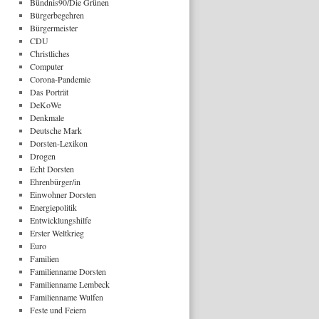
Bündnis90/Die Grünen
Bürgerbegehren
Bürgermeister
CDU
Christliches
Computer
Corona-Pandemie
Das Porträt
DeKoWe
Denkmale
Deutsche Mark
Dorsten-Lexikon
Drogen
Echt Dorsten
Ehrenbürger/in
Einwohner Dorsten
Energiepolitik
Entwicklungshilfe
Erster Weltkrieg
Euro
Familien
Familienname Dorsten
Familienname Lembeck
Familienname Wulfen
Feste und Feiern