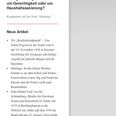
um Gerechtigkeit oder um
Haushaltssanierung?
Kommentar auf der Seite “Meinung”
Neue Artikel
NS-„Reichskristallnacht“ – Das
Juden-Pogrom in der Nacht vom 9.
auf 10. November 1938 in Dorsten:
Zerstörung der Synagoge und heftige
Angriff auf jüdische Bürger und ihr
Eigentum
Hitzetage: In den letzten Wochen
brannte es an allen Ecken und Enden –
Feuerwehren waren Tag und Nacht im
Einsatz und die Polzei sucht nach
Brandstiftern
Fritz-Dietlof Graf von der
Schulenburg, Bruder der Dorstener
Nonne und Künstlerin Sr. Paula, trat
1932 in Recklinghausen in die
NSDAP ein, Hitler gab ihm 1938 die
Hand und am 10. August 1944 wurde