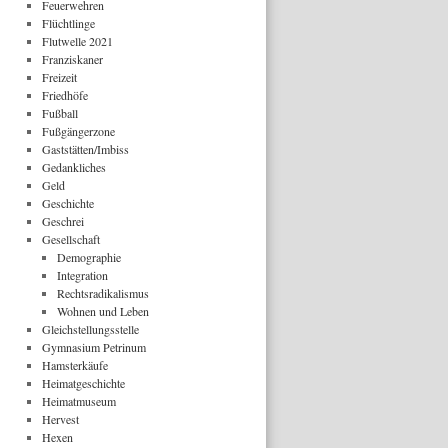
Feuerwehren
Flüchtlinge
Flutwelle 2021
Franziskaner
Freizeit
Friedhöfe
Fußball
Fußgängerzone
Gaststätten/Imbiss
Gedankliches
Geld
Geschichte
Geschrei
Gesellschaft
Demographie
Integration
Rechtsradikalismus
Wohnen und Leben
Gleichstellungsstelle
Gymnasium Petrinum
Hamsterkäufe
Heimatgeschichte
Heimatmuseum
Hervest
Hexen