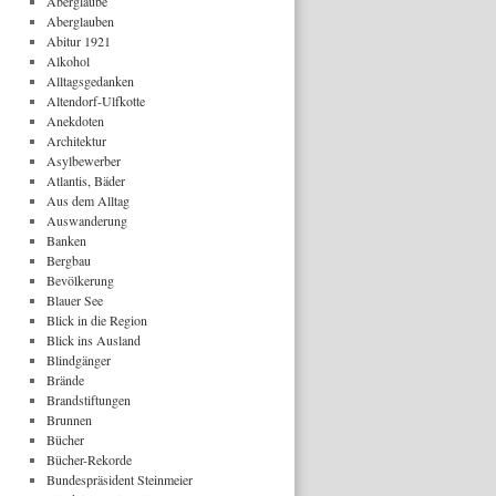
Aberglaube
Aberglauben
Abitur 1921
Alkohol
Alltagsgedanken
Altendorf-Ulfkotte
Anekdoten
Architektur
Asylbewerber
Atlantis, Bäder
Aus dem Alltag
Auswanderung
Banken
Bergbau
Bevölkerung
Blauer See
Blick in die Region
Blick ins Ausland
Blindgänger
Brände
Brandstiftungen
Brunnen
Bücher
Bücher-Rekorde
Bundespräsident Steinmeier