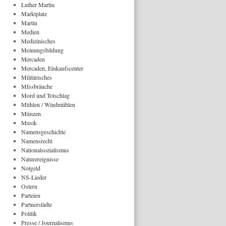
Luther Martin
Marktplatz
Martin
Medien
Medizinisches
Meinungsbildung
Mercaden
Mercaden, Einkaufscenter
Militärisches
MIssbräuche
Mord und Totschlag
Mühlen / Windmühlen
Münzen
Musik
Namensgeschichte
Namensrecht
Nationalsozialismus
Naturereignisse
Notgeld
NS-Lieder
Ostern
Parteien
Partnerstädte
Politik
Presse / Journalismus