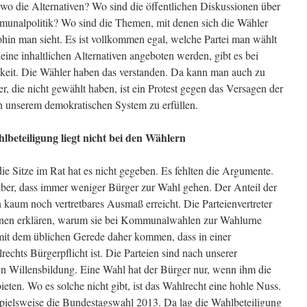
 wo die Alternativen? Wo sind die öffentlichen Diskussionen über
munalpolitik? Wo sind die Themen, mit denen sich die Wähler
ohin man sieht. Es ist vollkommen egal, welche Partei man wählt
ine inhaltlichen Alternativen angeboten werden, gibt es bei
keit. Die Wähler haben das verstanden. Da kann man auch zu
r, die nicht gewählt haben, ist ein Protest gegen das Versagen der
n unserem demokratischen System zu erfüllen.
beteiligung liegt nicht bei den Wählern
e Sitze im Rat hat es nicht gegeben. Es fehlten die Argumente.
ber, dass immer weniger Bürger zur Wahl gehen. Der Anteil der
 kaum noch vertretbares Ausmaß erreicht. Die Parteienvertreter
 ihnen erklären, warum sie bei Kommunalwahlen zur Wahlurne
t mit dem üblichen Gerede daher kommen, dass in einer
chts Bürgerpflicht ist. Die Parteien sind nach unserer
hen Willensbildung. Eine Wahl hat der Bürger nur, wenn ihm die
bieten. Wo es solche nicht gibt, ist das Wahlrecht eine hohle Nuss.
ispielsweise die Bundestagswahl 2013. Da lag die Wahlbeteiligung