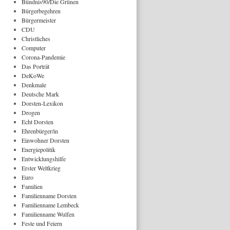
Bündnis90/Die Grünen
Bürgerbegehren
Bürgermeister
CDU
Christliches
Computer
Corona-Pandemie
Das Porträt
DeKoWe
Denkmale
Deutsche Mark
Dorsten-Lexikon
Drogen
Echt Dorsten
Ehrenbürger/in
Einwohner Dorsten
Energiepolitik
Entwicklungshilfe
Erster Weltkrieg
Euro
Familien
Familienname Dorsten
Familienname Lembeck
Familienname Wulfen
Feste und Feiern