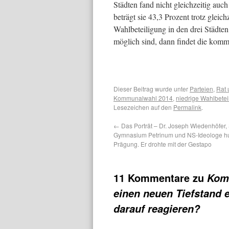
Städten fand nicht gleichzeitig auch
beträgt sie 43,3 Prozent trotz gleic
Wahlbeteiligung in den drei Städte
möglich sind, dann findet die komm
Dieser Beitrag wurde unter
Parteien
,
Rat 
Kommunalwahl 2014
,
niedrige Wahlbete
Lesezeichen auf den
Permalink
.
←
Das Porträt – Dr. Joseph Wiedenhöfer, 
Gymnasium Petrinum und NS-Ideologe hu
Prägung. Er drohte mit der Gestapo
11 Kommentare zu
Komm
einen neuen Tiefstand e
darauf reagieren?