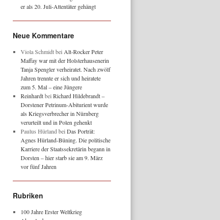
er als 20. Juli-Attentäter gehängt
Neue Kommentare
Viola Schmidt
bei
Alt-Rocker Peter
Maffay war mit der Holsterhausenerin
Tanja Spengler verheiratet. Nach zwölf
Jahren trennte er sich und heiratete
zum 5. Mal – eine Jüngere
Reinhardt
bei
Richard Hildebrandt –
Dorstener Petrinum-Abiturient wurde
als Kriegsverbrecher in Nürnberg
verurteilt und in Polen gehenkt
Paulus Hürland
bei
Das Porträt:
Agnes Hürland-Büning. Die politische
Karriere der Staatssekretärin begann in
Dorsten – hier starb sie am 9. März
vor fünf Jahren
Rubriken
100 Jahre Erster Weltkrieg