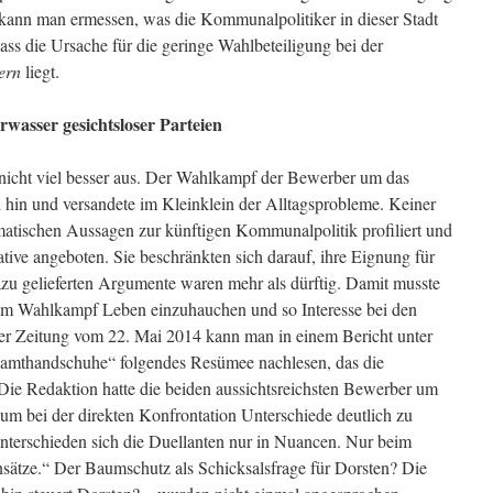
 kann man ermessen, was die Kommunalpolitiker in dieser Stadt
ass die Ursache für die geringe Wahlbeteiligung bei der
ern
liegt.
wasser gesichtsloser Parteien
 nicht viel besser aus. Der Wahlkampf der Bewerber um das
 hin und versandete im Kleinklein der Alltagsprobleme. Keiner
atischen Aussagen zur künftigen Kommunalpolitik profiliert und
ative angeboten. Sie beschränkten sich darauf, ihre Eignung für
azu gelieferten Argumente waren mehr als dürftig. Damit musste
dem Wahlkampf Leben einzuhauchen und so Interesse bei den
er Zeitung vom 22. Mai 2014 kann man in einem Bericht unter
Samthandschuhe“ folgendes Resümee nachlesen, das die
Die Redaktion hatte die beiden aussichtsreichsten Bewerber um
um bei der direkten Konfrontation Unterschiede deutlich zu
terschieden sich die Duellanten nur in Nuancen. Nur beim
sätze.“ Der Baumschutz als Schicksalsfrage für Dorsten? Die