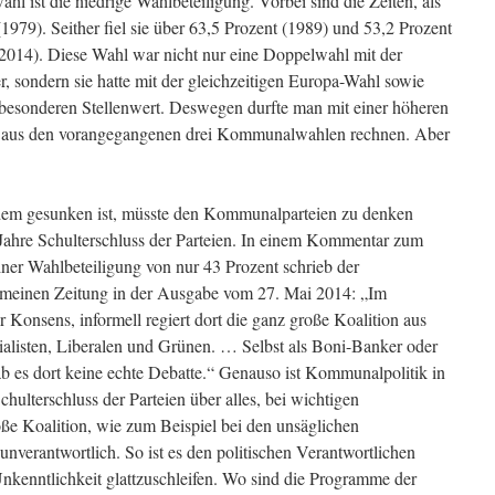
 ist die niedrige Wahlbeteiligung. Vorbei sind die Zeiten, als
1979). Seither fiel sie über 63,5 Prozent (1989) und 53,2 Prozent
2014). Diese Wahl war nicht nur eine Doppelwahl mit der
 sondern sie hatte mit der gleichzeitigen Europa-Wahl sowie
 besonderen Stellenwert. Deswegen durfte man mit einer höheren
nt aus den vorangegangenen drei Kommunalwahlen rechnen. Aber
tzdem gesunken ist, müsste den Kommunalparteien zu denken
f Jahre Schulterschluss der Parteien. In einem Kommentar zum
iner Wahlbeteiligung von nur 43 Prozent schrieb der
emeinen Zeitung in der Ausgabe vom 27. Mai 2014: „Im
 Konsens, informell regiert dort die ganz große Koalition aus
ialisten, Liberalen und Grünen. … Selbst als Boni-Banker oder
ab es dort keine echte Debatte.“ Genauso ist Kommunalpolitik in
chulterschluss der Parteien über alles, bei wichtigen
e Koalition, wie zum Beispiel bei den unsäglichen
unverantwortlich. So ist es den politischen Verantwortlichen
Unkenntlichkeit glattzuschleifen. Wo sind die Programme der