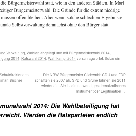
 die Bürgermeisterwahl statt, wie in den anderen Städten. In Marl
hzeitiger Bürgermeisterwahl. Die Gründe für die extrem niedrige
n müssen offen bleiben. Aber wenn solche schlechten Ergebnisse
unale Selbstverwaltung demnächst ohne den Bürger statt.
und Verwaltung
,
Wahlen
abgelegt und mit
Bürgermeisterwahl 2014
,
iligung 2014
,
Ratswahl 2014
,
Wahlkampf 2014
verschlagwortet. Setze ein
Schuldirektor des
Die NRW-Bürgermeister-Stichwahl: CDU und FDP
manistischer
schafften sie 2007 ab, SPD und Grüne führten sie 2011
wieder ein. Sie ist ein notwendiges demokratisches
Instrument der Legitimation
→
unalwahl 2014: Die Wahlbeteiligung hat
rreicht. Werden die Ratsparteien endlich