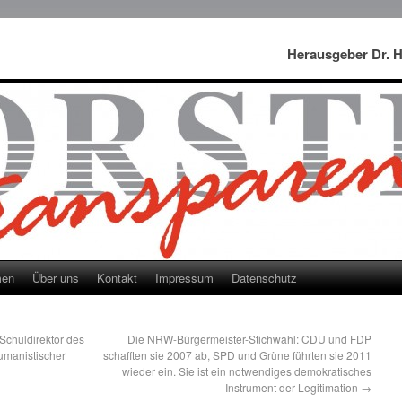
Herausgeber Dr. 
men
Über uns
Kontakt
Impressum
Datenschutz
Schuldirektor des
Die NRW-Bürgermeister-Stichwahl: CDU und FDP
manistischer
schafften sie 2007 ab, SPD und Grüne führten sie 2011
wieder ein. Sie ist ein notwendiges demokratisches
Instrument der Legitimation
→