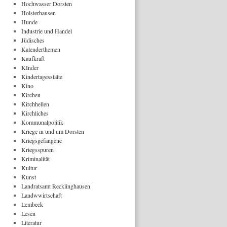
Hochwasser Dorsten
Holsterhausen
Hunde
Industrie und Handel
Jüdisches
Kalenderthemen
Kaufkraft
KInder
Kindertagesstätte
Kino
Kirchen
Kirchhellen
Kirchliches
Kommunalpolitik
Kriege in und um Dorsten
Kriegsgefangene
Kriegsspuren
Kriminalität
Kultur
Kunst
Landratsamt Recklinghausen
Landwwirtschaft
Lembeck
Lesen
Literatur