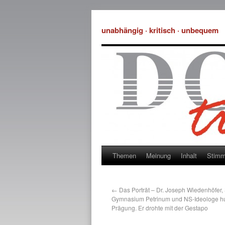
unabhängig · kritisch · unbequem
Themen
Meinung
Inhalt
Stim
←
Das Porträt – Dr. Joseph Wiedenhöfer, 
Gymnasium Petrinum und NS-Ideologe hu
Prägung. Er drohte mit der Gestapo