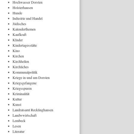
Hochwasser Dorsten
Holsterhausen
Hunde
Industrie und Handel
Jüdisches
Kalenderthemen
Kaufkraft
KInder
Kindertagesstätte
Kino
Kirchen
Kirchhellen
Kirchliches
Kommunalpolitik
Kriege in und um Dorsten
Kriegsgefangene
Kriegsspuren
Kriminalität
Kultur
Kunst
Landratsamt Recklinghausen
Landwwirtschaft
Lembeck
Lesen
Literatur