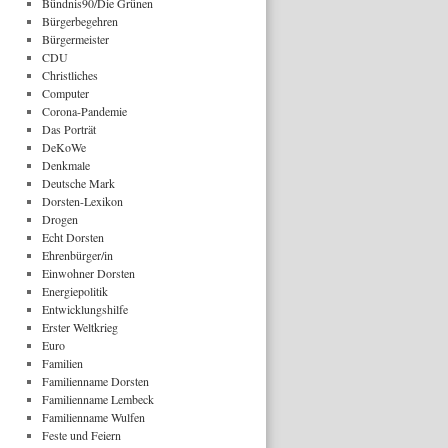
Bündnis90/Die Grünen
Bürgerbegehren
Bürgermeister
CDU
Christliches
Computer
Corona-Pandemie
Das Porträt
DeKoWe
Denkmale
Deutsche Mark
Dorsten-Lexikon
Drogen
Echt Dorsten
Ehrenbürger/in
Einwohner Dorsten
Energiepolitik
Entwicklungshilfe
Erster Weltkrieg
Euro
Familien
Familienname Dorsten
Familienname Lembeck
Familienname Wulfen
Feste und Feiern