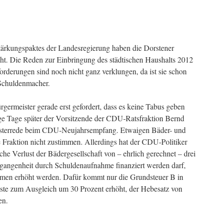
tärkungspaktes der Landesregierung haben die Dorstener
ht. Die Reden zur Einbringung des städtischen Haushalts 2012
rderungen sind noch nicht ganz verklungen, da ist sie schon
 Schuldenmacher.
ürgermeister gerade erst gefordert, dass es keine Tabus geben
ige Tage später der Vorsitzende der CDU-Ratsfraktion Bernd
nsterrede beim CDU-Neujahrsempfang. Etwaigen Bäder- und
Fraktion nicht zustimmen. Allerdings hat der CDU-Politiker
che Verlust der Bädergesellschaft von – ehrlich gerechnet – drei
rgangenheit durch Schuldenaufnahme finanziert werden darf,
hmen erhöht werden. Dafür kommt nur die Grundsteuer B in
müsste zum Ausgleich um 30 Prozent erhöht, der Hebesatz von
en.