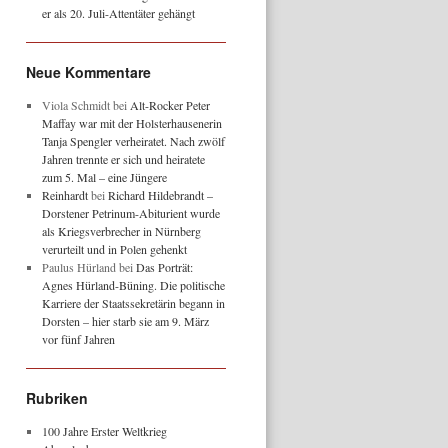
er als 20. Juli-Attentäter gehängt
Neue Kommentare
Viola Schmidt
bei
Alt-Rocker Peter
Maffay war mit der Holsterhausenerin
Tanja Spengler verheiratet. Nach zwölf
Jahren trennte er sich und heiratete
zum 5. Mal – eine Jüngere
Reinhardt
bei
Richard Hildebrandt –
Dorstener Petrinum-Abiturient wurde
als Kriegsverbrecher in Nürnberg
verurteilt und in Polen gehenkt
Paulus Hürland
bei
Das Porträt:
Agnes Hürland-Büning. Die politische
Karriere der Staatssekretärin begann in
Dorsten – hier starb sie am 9. März
vor fünf Jahren
Rubriken
100 Jahre Erster Weltkrieg