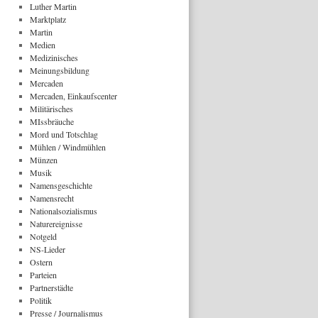
Luther Martin
Marktplatz
Martin
Medien
Medizinisches
Meinungsbildung
Mercaden
Mercaden, Einkaufscenter
Militärisches
MIssbräuche
Mord und Totschlag
Mühlen / Windmühlen
Münzen
Musik
Namensgeschichte
Namensrecht
Nationalsozialismus
Naturereignisse
Notgeld
NS-Lieder
Ostern
Parteien
Partnerstädte
Politik
Presse / Journalismus