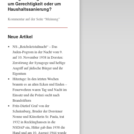
um Gerechtigkeit oder um
Haushaltssanierung?
Kommentar auf der Seite “Meinung”
Neue Artikel
NS-„Reichskristallnacht“ – Das
Juden-Pogrom in der Nacht vom 9.
auf 10. November 1938 in Dorsten:
Zerstörung der Synagoge und heftige
Angriff auf jüdische Bürger und ihr
Eigentum
Hitzetage: In den letzten Wochen
brannte es an allen Ecken und Enden –
Feuerwehren waren Tag und Nacht im
Einsatz und die Polzei sucht nach
Brandstiftern
Fritz-Dietlof Graf von der
Schulenburg, Bruder der Dorstener
Nonne und Künstlerin Sr. Paula, trat
1932 in Recklinghausen in die
NSDAP ein, Hitler gab ihm 1938 die
Hand und am 10. August 1944 wurde