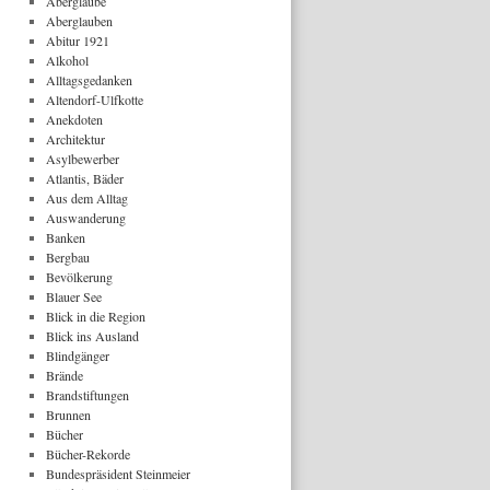
Aberglaube
Aberglauben
Abitur 1921
Alkohol
Alltagsgedanken
Altendorf-Ulfkotte
Anekdoten
Architektur
Asylbewerber
Atlantis, Bäder
Aus dem Alltag
Auswanderung
Banken
Bergbau
Bevölkerung
Blauer See
Blick in die Region
Blick ins Ausland
Blindgänger
Brände
Brandstiftungen
Brunnen
Bücher
Bücher-Rekorde
Bundespräsident Steinmeier