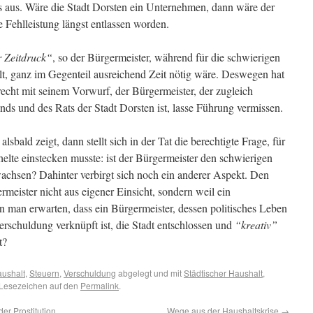
rs aus. Wäre die Stadt Dorsten ein Unternehmen, dann wäre der
e Fehlleistung längst entlassen worden.
 Zeitdruck“
, so der Bürgermeister, während für die schwierigen
ilt, ganz im Gegenteil ausreichend Zeit nötig wäre. Deswegen hat
echt mit seinem Vorwurf, der Bürgermeister, der zugleich
ds und des Rats der Stadt Dorsten ist, lasse Führung vermissen.
sbald zeigt, dann stellt sich in der Tat die berechtigte Frage, für
elte einstecken musste: ist der Bürgermeister den schwierigen
ewachsen? Dahinter verbirgt sich noch ein anderer Aspekt. Den
meister nicht aus eigener Einsicht, sondern weil ein
 man erwarten, dass ein Bürgermeister, dessen politisches Leben
rschuldung verknüpft ist, die Stadt entschlossen und
“kreativ”
t?
aushalt
,
Steuern
,
Verschuldung
abgelegt und mit
Städtischer Haushalt
,
 Lesezeichen auf den
Permalink
.
er Prostitution
Wege aus der Haushaltskrise
→