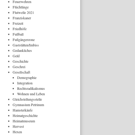
Feuerwehren
Flüchtlinge
Flutwelle 2021
Franziskaner
Freizeit
Friedhöfe
Fußball
Fußgängerzone
Gaststätten/Imbiss
Gedankliches
Geld
Geschichte
Geschrei
Gesellschaft
Demographie
Integration
Rechtsradikalismus
Wohnen und Leben
Gleichstellungsstelle
Gymnasium Petrinum
Hamsterkäufe
Heimatgeschichte
Heimatmuseum
Hervest
Hexen