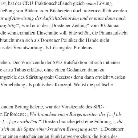
ist, hat der CDU-Fraktionschef auch gleich
seine
Lösung
chließung von Bädern oder Büchereien doch unvermeidlich werden
ur auf Anweisung der Aufsichtsbehörden und es muss dann auch
ung trägt“,
wird er in der „Dorstener Zeitung“ vom 30. Januar
 die schmerzhaften Einschnitte soll, bitte schön, die Finanzaufsicht
raucht man sich als Dorstener Politiker die Hände nicht
us der Verantwortung als Lösung des Problems.
tehen. Der Vorsitzende der SPD-Ratsfraktion tat sich mit einer
e er zu Tabus erklärte, ohne einen Gedanken daran zu
ungsziele des Stärkungspakt-Gesetzes denn dann erreicht werden
ernebelung als politisches Konzept. Wo ist die politische
menden Beitrag lieferte, war der Vorsitzende des SPD-
. Er forderte:
„Wir brauchen einen Bürgermeister, der […] als
e […] zu erarbeiten.“
Dorsten brauche jetzt eine Führung,
„ die
 sich an die Spitze einer kreativen Bewegung setzt“
(„Dorstener
t er einen entscheidenden Punkt angesprochen: die Rolle des