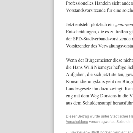
Professionelles Handeln sieht ande
Vorstandsvorsitzende für eine solch
Jetzt entsteht plötzlich ein
„enormer
Entscheidungen, die es zu treffen g
der SPD-Stadtverbandsvorsitzende r
Vorsitzender des Verwaltungsvorstan
Wenn der Bürgermeister diese nicht al
die Hans-Willi Niemeyer heftige Sch
Aufgaben, die sich jetzt stellen, g
Konsolidierungskurs geht der Bürger
Landesgesetz ihn dazu zwingt. Kann
eng mit dem Weg Dorstens in die Ve
aus dem Schuldensumpf herausführ
Dieser Beitrag wurde unter
Städtischer H
Verschuldung
verschlagwortet. Setze ein
←
Sexsteuer – Stadt Dorsten verdient an d