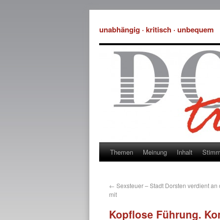
unabhängig · kritisch · unbequem
Themen
Meinung
Inhalt
Stim
←
Sexsteuer – Stadt Dorsten verdient an d
mit
Kopflose Führung. K