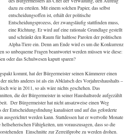
des Bürgermeisters als Chef der Verwaltung, den Auftrag
dazu zu erteilen. Mit einem solchen Papier, das selbst
entscheidungsoffen ist, erhält der politische
Entscheidungsprozess, der zwangsläufig stattfinden muss,
eine Richtung. Er wird auf eine rationale Grundlage gestellt
und schränkt den Raum für haltlose Parolen der politischen
Alpha-Tiere ein. Denn am Ende wird es um die Konkurrenz
den so unbequeme Fragen beantwortet werden müssen wie diese:
ßen oder das Schulwesen kaputt sparen?
ungspakt kommt, hat der Bürgermeister seinen Kämmerer einen
 der nichts anderes ist als ein Abklatsch des Vorjahreshaushalts –
loch wie in 2011, so als wäre nichts geschehen. Das
tten, die der Bürgermeister in seiner Haushaltsrede aufgezählt
rarbeit. Der Bürgermeister hat nicht ansatzweise einen Weg
s der Entscheidungsfindung kanalisiert und auf das geforderte
n ausgerichtet werden kann. Stattdessen hat er wertvolle Monate
e hellseherischen Fähigkeiten, um vorauszusagen, dass so die
vorstehenden Einschnitte zur Zerreißprobe zu werden drohen.