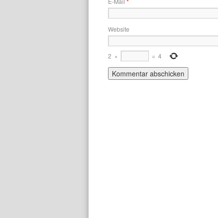
E-Mail
*
Website
2
×
=
4