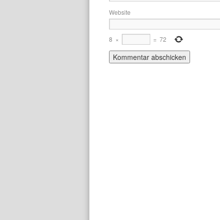
Website
8
×
=
72