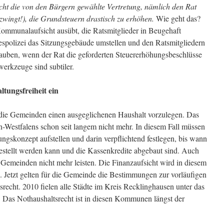
ht die von den Bürgern gewählte Vertretung, nämlich den Rat
 zwingt!), die Grundsteuern drastisch zu erhöhen.
Wie geht das?
 Kommunalaufsicht ausübt, die Ratsmitglieder in Beugehaft
spolizei das Sitzungsgebäude umstellen und den Ratsmitgliedern
lauben, wenn der Rat die geforderten Steuererhöhungsbeschlüsse
erkzeuge sind subtiler.
ltungsfreiheit ein
die Gemeinden einen ausgeglichenen Haushalt vorzulegen. Das
-Westfalens schon seit langem nicht mehr. In diesem Fall müssen
ngskonzept aufstellen und darin verpflichtend festlegen, bis wann
estellt werden kann und die Kassenkredite abgebaut sind. Auch
 Gemeinden nicht mehr leisten. Die Finanzaufsicht wird in diesem
. Jetzt gelten für die Gemeinde die Bestimmungen zur vorläufigen
recht. 2010 fielen alle Städte im Kreis Recklinghausen unter das
. Das Nothaushaltsrecht ist in diesen Kommunen längst der