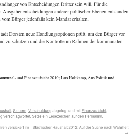
ndlanger von Entscheidungen Dritter sein will. Für die
 Ausgabenentscheidungen anderer politischer Ebenen entstanden
s vom Bürger jedenfalls kein Mandat erhalten.
r Stadt Dorsten neue Handlungsoptionen prüft, um den Bürger vor
nd zu schützen und die Kontrolle im Rahmen der kommunalen
.
_____
ommunal- und Finanzaufsicht 2010; Lars Holtkamp, Aus Politik und
aushalt
,
Steuern
,
Verschuldung
abgelegt und mit
Finanzaufsicht
,
ng
verschlagwortet. Setze ein Lesezeichen auf den
Permalink
.
ren versickert im
Städtischer Haushalt 2012: Auf der Suche nach Wahrheit
→