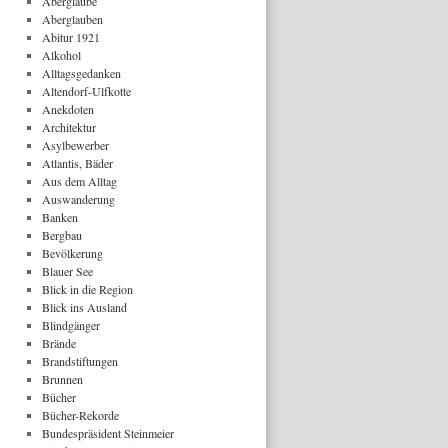
Aberglaube
Aberglauben
Abitur 1921
Alkohol
Alltagsgedanken
Altendorf-Ulfkotte
Anekdoten
Architektur
Asylbewerber
Atlantis, Bäder
Aus dem Alltag
Auswanderung
Banken
Bergbau
Bevölkerung
Blauer See
Blick in die Region
Blick ins Ausland
Blindgänger
Brände
Brandstiftungen
Brunnen
Bücher
Bücher-Rekorde
Bundespräsident Steinmeier