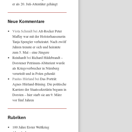
er als 20. Juli-Attentäter gehängt
Neue Kommentare
Viola Schmidt
bei
Alt-Rocker Peter
Maffay war mit der Holsterhausenerin
Tanja Spengler verheiratet. Nach zwölf
Jahren trennte er sich und heiratete
zum 5. Mal – eine Jüngere
Reinhardt
bei
Richard Hildebrandt –
Dorstener Petrinum-Abiturient wurde
als Kriegsverbrecher in Nürnberg
verurteilt und in Polen gehenkt
Paulus Hürland
bei
Das Porträt:
Agnes Hürland-Büning. Die politische
Karriere der Staatssekretärin begann in
Dorsten – hier starb sie am 9. März
vor fünf Jahren
Rubriken
100 Jahre Erster Weltkrieg