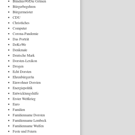
Bündnis90/Die Grünen
Bürgerbegehren
Bürgermeister
CDU
Christliches
Computer
Corona-Pandemie
Das Porträt
DeKoWe
Denkmale
Deutsche Mark
Dorsten-Lexikon
Drogen
Echt Dorsten
Ehrenbürger/in
Einwohner Dorsten
Energiepolitik
Entwicklungshilfe
Erster Weltkrieg
Euro
Familien
Familienname Dorsten
Familienname Lembeck
Familienname Wulfen
Feste und Feiern