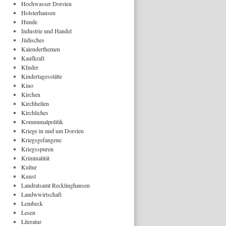
Hochwasser Dorsten
Holsterhausen
Hunde
Industrie und Handel
Jüdisches
Kalenderthemen
Kaufkraft
KInder
Kindertagesstätte
Kino
Kirchen
Kirchhellen
Kirchliches
Kommunalpolitik
Kriege in und um Dorsten
Kriegsgefangene
Kriegsspuren
Kriminalität
Kultur
Kunst
Landratsamt Recklinghausen
Landwwirtschaft
Lembeck
Lesen
Literatur