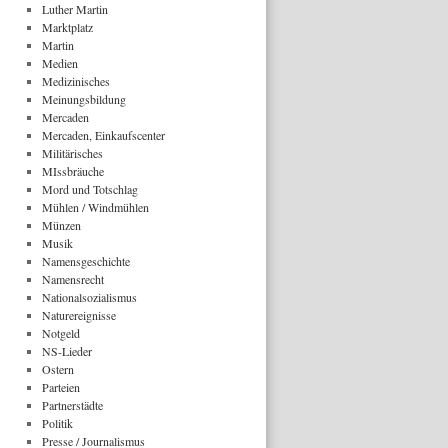
Luther Martin
Marktplatz
Martin
Medien
Medizinisches
Meinungsbildung
Mercaden
Mercaden, Einkaufscenter
Militärisches
MIssbräuche
Mord und Totschlag
Mühlen / Windmühlen
Münzen
Musik
Namensgeschichte
Namensrecht
Nationalsozialismus
Naturereignisse
Notgeld
NS-Lieder
Ostern
Parteien
Partnerstädte
Politik
Presse / Journalismus