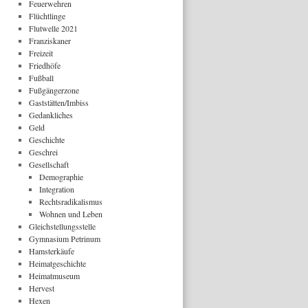
Feuerwehren
Flüchtlinge
Flutwelle 2021
Franziskaner
Freizeit
Friedhöfe
Fußball
Fußgängerzone
Gaststätten/Imbiss
Gedankliches
Geld
Geschichte
Geschrei
Gesellschaft
Demographie
Integration
Rechtsradikalismus
Wohnen und Leben
Gleichstellungsstelle
Gymnasium Petrinum
Hamsterkäufe
Heimatgeschichte
Heimatmuseum
Hervest
Hexen