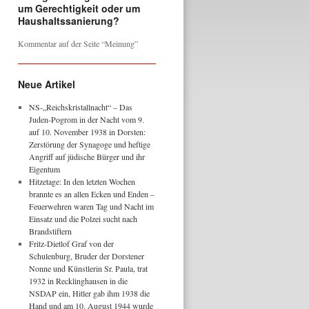
um Gerechtigkeit oder um
Haushaltssanierung?
Kommentar auf der Seite “Meinung”
Neue Artikel
NS-„Reichskristallnacht“ – Das
Juden-Pogrom in der Nacht vom 9.
auf 10. November 1938 in Dorsten:
Zerstörung der Synagoge und heftige
Angriff auf jüdische Bürger und ihr
Eigentum
Hitzetage: In den letzten Wochen
brannte es an allen Ecken und Enden –
Feuerwehren waren Tag und Nacht im
Einsatz und die Polzei sucht nach
Brandstiftern
Fritz-Dietlof Graf von der
Schulenburg, Bruder der Dorstener
Nonne und Künstlerin Sr. Paula, trat
1932 in Recklinghausen in die
NSDAP ein, Hitler gab ihm 1938 die
Hand und am 10. August 1944 wurde