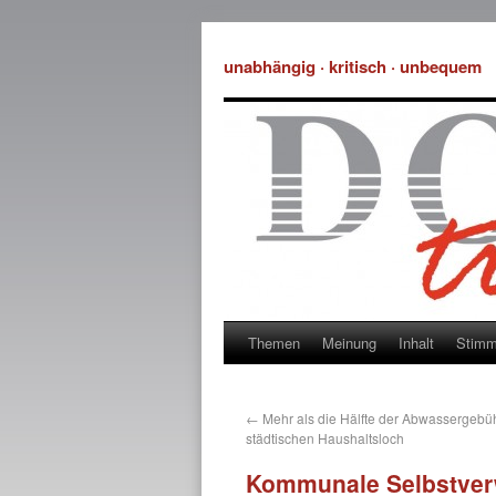
unabhängig · kritisch · unbequem
Themen
Meinung
Inhalt
Stim
←
Mehr als die Hälfte der Abwassergebüh
städtischen Haushaltsloch
Kommunale Selbstverw